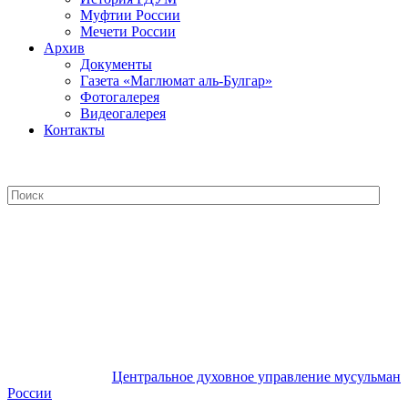
Муфтии России
Мечети России
Архив
Документы
Газета «Маглюмат аль-Булгар»
Фотогалерея
Видеогалерея
Контакты
Центральное духовное управление
мусульман России
Центральное духовное управление мусульман
России