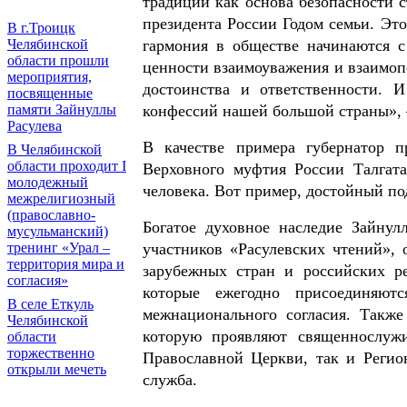
традиции как основа безопасности с
президента России Годом семьи. Это
В г.Троицк
Челябинской
гармония в обществе начинаются с
области прошли
ценности взаимоуважения и взаимоп
мероприятия,
достоинства и ответственности. 
посвященные
памяти Зайнуллы
конфессий нашей большой страны», –
Расулева
В качестве примера губернатор 
В Челябинской
области проходит I
Верховного муфтия России Талгат
молодежный
человека. Вот пример, достойный по
межрелигиозный
(православно-
Богатое духовное наследие Зайнул
мусульманский)
тренинг «Урал –
участников «Расулевских чтений», 
территория мира и
зарубежных стран и российских ре
согласия»
которые ежегодно присоединяют
В селе Еткуль
межнационального согласия. Также
Челябинской
которую проявляют священнослуж
области
торжественно
Православной Церкви, так и Регион
открыли мечеть
служба.