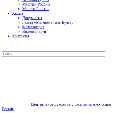
Муфтии России
Мечети России
Архив
Документы
Газета «Маглюмат аль-Булгар»
Фотогалерея
Видеогалерея
Контакты
Центральное духовное управление
мусульман России
Центральное духовное управление мусульман
России