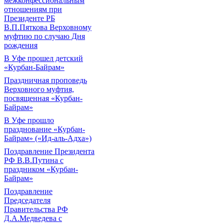
межконфессиональным
отношениям при
Президенте РБ
В.П.Пяткова Верховному
муфтию по случаю Дня
рождения
В Уфе прошел детский
«Курбан-Байрам»
Праздничная проповедь
Верховного муфтия,
посвященная «Курбан-
Байрам»
В Уфе прошло
празднование «Курбан-
Байрам» («Ид-аль-Адха»)
Поздравление Президента
РФ В.В.Путина с
праздником «Курбан-
Байрам»
Поздравление
Председателя
Правительства РФ
Д.А.Медведева с