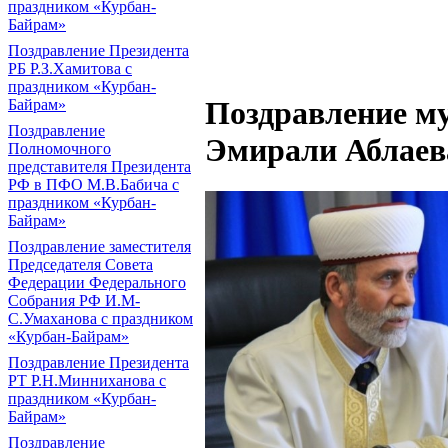
праздником «Курбан-
Байрам»
Поздравление Президента
РБ Р.З.Хамитова с
праздником «Курбан-
Поздравление м
Байрам»
Поздравление
Эмирали Аблаев
Полномочного
представителя Президента
РФ в ПФО М.В.Бабича с
праздником «Курбан-
Байрам»
Поздравление заместителя
Председателя Совета
Федерации Федерального
Собрания РФ И.М-
С.Умаханова с праздником
«Курбан-Байрам»
Поздравление Президента
РТ Р.Н.Минниханова с
праздником «Курбан-
Байрам»
Поздравление