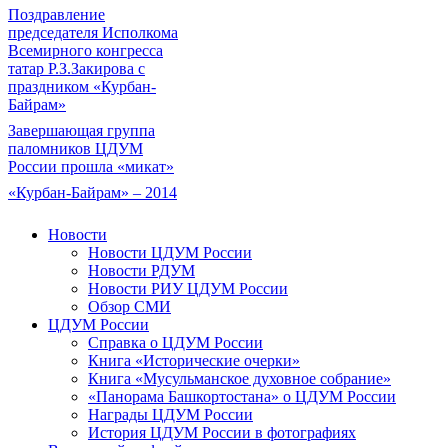
Поздравление
председателя Исполкома
Всемирного конгресса
татар Р.З.Закирова с
праздником «Курбан-
Байрам»
Завершающая группа
паломников ЦДУМ
России прошла «микат»
«Курбан-Байрам» – 2014
Новости
Новости ЦДУМ России
Новости РДУМ
Новости РИУ ЦДУМ России
Обзор СМИ
ЦДУМ России
Справка о ЦДУМ России
Книга «Исторические очерки»
Книга «Мусульманское духовное собрание»
«Панорама Башкортостана» о ЦДУМ России
Награды ЦДУМ России
История ЦДУМ России в фотографиях