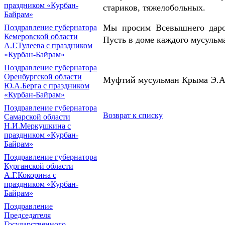
праздником «Курбан-
стариков, тяжелобольных.
Байрам»
Мы просим Всевышнего даров
Поздравление губернатора
Кемеровской области
Пусть в доме каждого мусульм
А.Г.Тулеева с праздником
«Курбан-Байрам»
Поздравление губернатора
Оренбургской области
Муфтий мусульман Крыма Э.А
Ю.А.Берга с праздником
«Курбан-Байрам»
Поздравление губернатора
Возврат к списку
Самарской области
Н.И.Меркушкина с
праздником «Курбан-
Байрам»
Поздравление губернатора
Курганской области
А.Г.Кокорина с
праздником «Курбан-
Байрам»
Поздравление
Председателя
Государственного