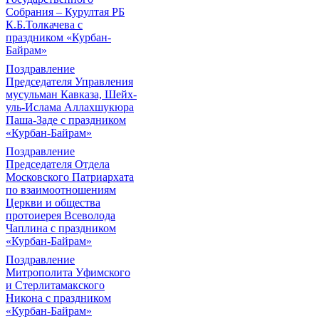
Собрания – Курултая РБ
К.Б.Толкачева с
праздником «Курбан-
Байрам»
Поздравление
Председателя Управления
мусульман Кавказа, Шейх-
уль-Ислама Аллахшукюра
Паша-Заде с праздником
«Курбан-Байрам»
Поздравление
Председателя Отдела
Московского Патриархата
по взаимоотношениям
Церкви и общества
протоиерея Всеволода
Чаплина с праздником
«Курбан-Байрам»
Поздравление
Митрополита Уфимского
и Стерлитамакского
Никона с праздником
«Курбан-Байрам»