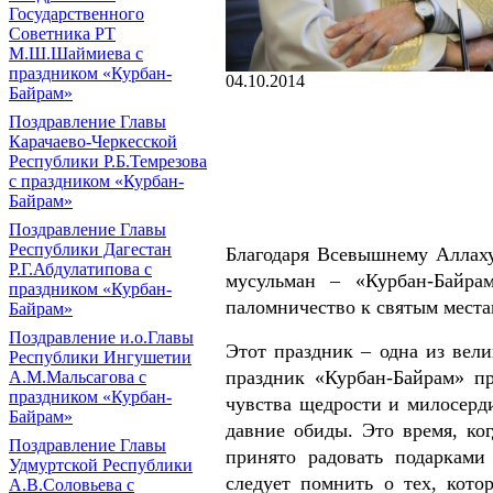
Государственного
Советника РТ
М.Ш.Шаймиева с
праздником «Курбан-
04.10.2014
Байрам»
Поздравление Главы
Карачаево-Черкесской
Республики Р.Б.Темрезова
с праздником «Курбан-
Байрам»
Поздравление Главы
Республики Дагестан
Благодаря Всевышнему Аллаху
Р.Г.Абдулатипова с
мусульман – «Курбан-Байра
праздником «Курбан-
паломничество к святым места
Байрам»
Поздравление и.о.Главы
Этот праздник – одна из вел
Республики Ингушетии
праздник «Курбан-Байрам» пр
А.М.Мальсагова с
праздником «Курбан-
чувства щедрости и милосерди
Байрам»
давние обиды. Это время, ко
Поздравление Главы
принято радовать подарками
Удмуртской Республики
следует помнить о тех, кот
А.В.Соловьева с