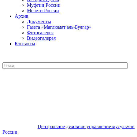
Муфтии России
Мечети России
Архив
Документы
Газета «Маглюмат аль-Булгар»
Фотогалерея
Видеогалерея
Контакты
Центральное духовное управление
мусульман России
Центральное духовное управление мусульман
России