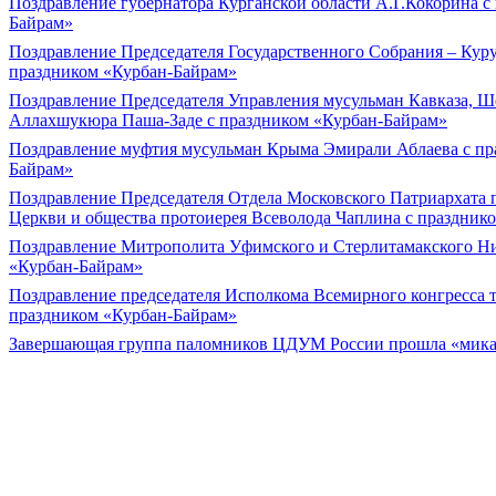
Поздравление губернатора Курганской области А.Г.Кокорина с
Байрам»
Поздравление Председателя Государственного Собрания – Курул
праздником «Курбан-Байрам»
Поздравление Председателя Управления мусульман Кавказа, Ш
Аллахшукюра Паша-Заде с праздником «Курбан-Байрам»
Поздравление муфтия мусульман Крыма Эмирали Аблаева с пр
Байрам»
Поздравление Председателя Отдела Московского Патриархата
Церкви и общества протоиерея Всеволода Чаплина с праздник
Поздравление Митрополита Уфимского и Стерлитамакского Ни
«Курбан-Байрам»
Поздравление председателя Исполкома Всемирного конгресса та
праздником «Курбан-Байрам»
Завершающая группа паломников ЦДУМ России прошла «мика