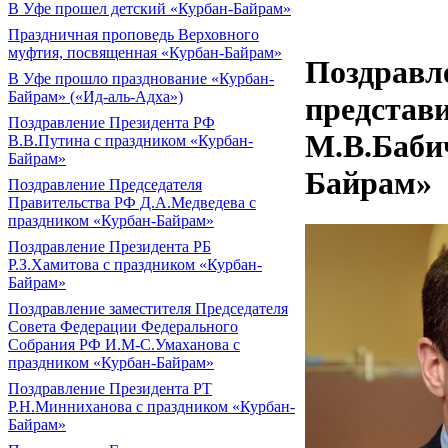
В Уфе прошел детский «Курбан-Байрам»
Праздничная проповедь Верховного
муфтия, посвященная «Курбан-Байрам»
Поздравл
В Уфе прошло празднование «Курбан-
Байрам» («Ид-аль-Адха»)
представ
Поздравление Президента РФ
М.В.Баби
В.В.Путина с праздником «Курбан-
Байрам»
Байрам»
Поздравление Председателя
Правительства РФ Д.А.Медведева с
праздником «Курбан-Байрам»
Поздравление Президента РБ
Р.З.Хамитова с праздником «Курбан-
Байрам»
Поздравление заместителя Председателя
Совета Федерации Федерального
Собрания РФ И.М-С.Умаханова с
праздником «Курбан-Байрам»
Поздравление Президента РТ
Р.Н.Минниханова с праздником «Курбан-
Байрам»