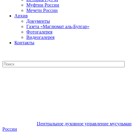
Муфтии России
Мечети России
Архив
Документы
Газета «Маглюмат аль-Булгар»
Фотогалерея
Видеогалерея
Контакты
Центральное духовное управление
мусульман России
Центральное духовное управление мусульман
России