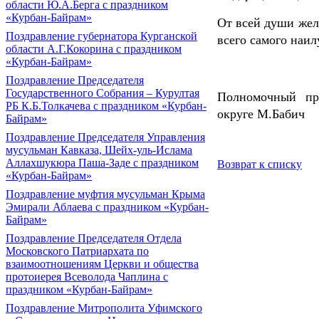
области Ю.А.Берга с праздником
«Курбан-Байрам»
От всей души жел
Поздравление губернатора Курганской
всего самого наи
области А.Г.Кокорина с праздником
«Курбан-Байрам»
Поздравление Председателя
Государственного Собрания – Курултая
Полномочный пр
РБ К.Б.Толкачева с праздником «Курбан-
округе М.Бабич
Байрам»
Поздравление Председателя Управления
мусульман Кавказа, Шейх-уль-Ислама
Аллахшукюра Паша-Заде с праздником
Возврат к списку
«Курбан-Байрам»
Поздравление муфтия мусульман Крыма
Эмирали Аблаева с праздником «Курбан-
Байрам»
Поздравление Председателя Отдела
Московского Патриархата по
взаимоотношениям Церкви и общества
протоиерея Всеволода Чаплина с
праздником «Курбан-Байрам»
Поздравление Митрополита Уфимского