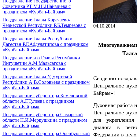
Поздравление Государственного
Советника РТ М.Ш.Шаймиева с
праздником «Курбан-Байрам»
Поздравление Главы Карачаево-
Черкесской Республики Р.Б.Темрезова с
04.10.2014
праздником «Курбан-Байрам»
Поздравление Главы Республики
Дагестан Р.Г.Абдулатипова с праздником
Многоуваж
«Курбан-Байрам»
Талгат Саф
Поздравление и.о.Главы Республики
Ингушетии А.М.Мальсагова с
праздником «Курбан-Байрам»
Поздравление Главы Удмуртской
Сердечно поздрав
Республики А.В.Соловьева с праздником
Центральное духо
«Курбан-Байрам»
Байрам»!
Поздравление губернатора Кемеровской
области А.Г.Тулеева с праздником
Духовная работа 
«Курбан-Байрам»
Центральное духо
Поздравление губернатора Самарской
для укрепления 
области Н.И.Меркушкина с праздником
«Курбан-Байрам»
диалога в реги
Поздравление губернатора Оренбургской
Федерации в цело