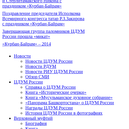
и Стерлитамакского Никона с
праздником «Курбан-Байрам»
Поздравление председателя Исполкома
Всемирного конгресса татар Р.З.Закирова
с праздником «Курбан-Байрам»
Завершающая группа паломников ЦДУМ
России прошла «микат»
«Курбан-Байрам» – 2014
Новости
Новости ЦДУМ России
Новости РДУМ
Новости РИУ ЦДУМ России
Обзор СМИ
ЦДУМ России
Справка о ЦДУМ России
Книга «Исторические очерки»
Книга «Мусульманское духовное собрание»
«Панорама Башкортостана» о ЦДУМ России
Награды ЦДУМ России
История ЦДУМ России в фотографиях
Верховный муфтий
Биография
Книга