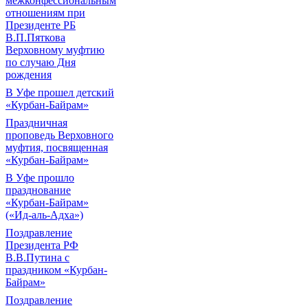
межконфессиональным
отношениям при
Президенте РБ
В.П.Пяткова
Верховному муфтию
по случаю Дня
рождения
В Уфе прошел детский
«Курбан-Байрам»
Праздничная
проповедь Верховного
муфтия, посвященная
«Курбан-Байрам»
В Уфе прошло
празднование
«Курбан-Байрам»
(«Ид-аль-Адха»)
Поздравление
Президента РФ
В.В.Путина с
праздником «Курбан-
Байрам»
Поздравление