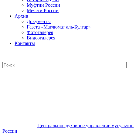
Муфтии России
Мечети России
Архив
Документы
Газета «Маглюмат аль-Булгар»
Фотогалерея
Видеогалерея
Контакты
Центральное духовное управление
мусульман России
Центральное духовное управление мусульман
России