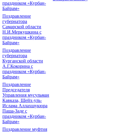
праздником «Курбан-
Байрам»
Поздравление
губернатора
Самарской области
Н.И.Меркушкина с
праздником «Курбан-
Байрам»
Поздравление
губернатора
Курганской области
А.Г.Кокорина с
праздником «Курбан-
Байрам»
Поздравление
Председателя
Управления мусульман
Кавказа, Шейх-уль-
Ислама Аллахшукюра
Паша-Заде с
праздником «Курбан-
Байрам»
Поздравление муфтия