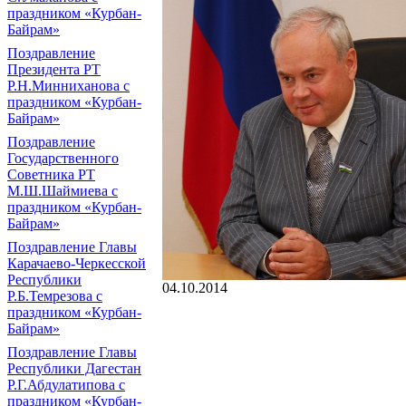
праздником «Курбан-
Байрам»
Поздравление
Президента РТ
Р.Н.Минниханова с
праздником «Курбан-
Байрам»
Поздравление
Государственного
Советника РТ
М.Ш.Шаймиева с
праздником «Курбан-
Байрам»
Поздравление Главы
Карачаево-Черкесской
Республики
04.10.2014
Р.Б.Темрезова с
праздником «Курбан-
Байрам»
Поздравление Главы
Республики Дагестан
Р.Г.Абдулатипова с
праздником «Курбан-