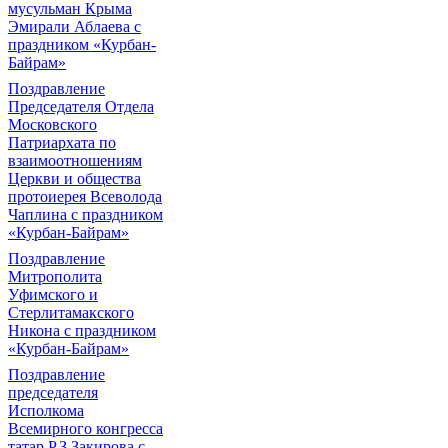
мусульман Крыма
Эмирали Аблаева с
праздником «Курбан-
Байрам»
Поздравление
Председателя Отдела
Московского
Патриархата по
взаимоотношениям
Церкви и общества
протоиерея Всеволода
Чаплина с праздником
«Курбан-Байрам»
Поздравление
Митрополита
Уфимского и
Стерлитамакского
Никона с праздником
«Курбан-Байрам»
Поздравление
председателя
Исполкома
Всемирного конгресса
татар Р.З.Закирова с