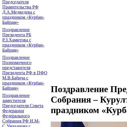
Председателя
Правительства РФ
Д.А.Медведева с
праздником «Курбан-
Байрам»
Поздравление
Президента РБ
Р.З.Хамитова с
праздником «Курбан-
Байрам»
Поздравление
Полномочного
представителя
Президента РФ в ПФО
М.В.Бабича с
праздником «Курбан-
Поздравление Пре
Байрам»
Поздравление
Собрания – Курул
заместителя
Председателя Совета
праздником «Кур
Федерации
Федерального
Собрания РФ И.М-
С.Умаханова с