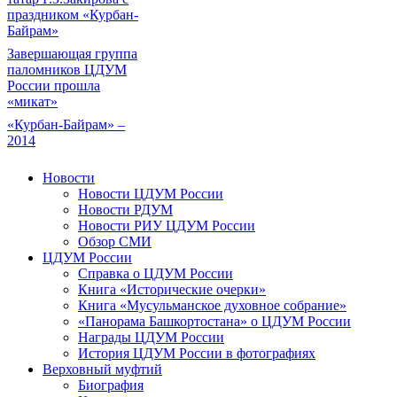
праздником «Курбан-
Байрам»
Завершающая группа
паломников ЦДУМ
России прошла
«микат»
«Курбан-Байрам» –
2014
Новости
Новости ЦДУМ России
Новости РДУМ
Новости РИУ ЦДУМ России
Обзор СМИ
ЦДУМ России
Справка о ЦДУМ России
Книга «Исторические очерки»
Книга «Мусульманское духовное собрание»
«Панорама Башкортостана» о ЦДУМ России
Награды ЦДУМ России
История ЦДУМ России в фотографиях
Верховный муфтий
Биография