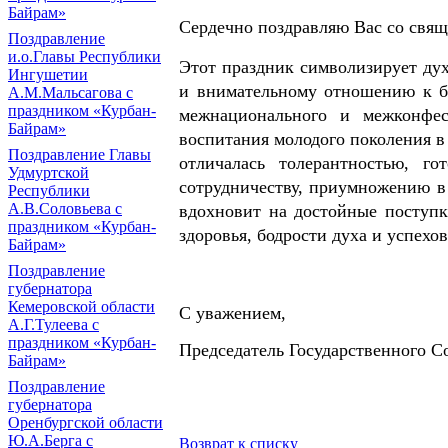
Байрам»
Сердечно поздравляю Вас со свящ
Поздравление
и.о.Главы Республики
Этот праздник символизирует ду
Ингушетии
и внимательному отношению к б
А.М.Мальсагова с
праздником «Курбан-
межнационального и межконфес
Байрам»
воспитания молодого поколения в
Поздравление Главы
отличалась толерантностью, го
Удмуртской
сотрудничеству, приумножению в
Республики
А.В.Соловьева с
вдохновит на достойные поступ
праздником «Курбан-
здоровья, бодрости духа и успехов
Байрам»
Поздравление
губернатора
Кемеровской области
С уважением,
А.Г.Тулеева с
праздником «Курбан-
Председатель Государственного С
Байрам»
Поздравление
губернатора
Оренбургской области
Ю.А.Берга с
Возврат к списку