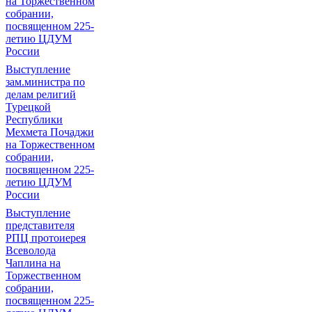
на Торжественном
собрании,
посвященном 225-
летию ЦДУМ
России
Выступление
зам.министра по
делам религий
Турецкой
Республики
Мехмета Почаджи
на Торжественном
собрании,
посвященном 225-
летию ЦДУМ
России
Выступление
представителя
РПЦ протоиерея
Всеволода
Чаплина на
Торжественном
собрании,
посвященном 225-