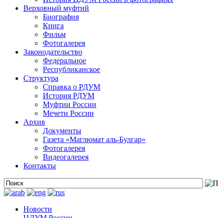
Верховный муфтий
Биография
Книга
Фильм
Фотогалерея
Законодательство
Федеральное
Республиканское
Структура
Справка о РДУМ
История РДУМ
Муфтии России
Мечети России
Архив
Документы
Газета «Маглюмат аль-Булгар»
Фотогалерея
Видеогалерея
Контакты
Новости
ЦДУМ России