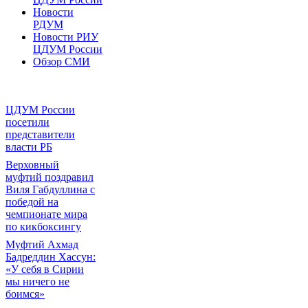
Новости
РДУМ
Новости РИУ
ЦДУМ России
Обзор СМИ
ЦДУМ России
посетили
представители
власти РБ
Верховный
муфтий поздравил
Виля Габдуллина с
победой на
чемпионате мира
по кикбоксингу
Муфтий Ахмад
Бадреддин Хассун:
«У себя в Сирии
мы ничего не
боимся»