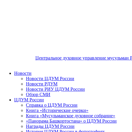
Центральное духовное управление мусульман 
Новости
Новости ЦДУМ России
Новости РДУМ
Новости РИУ ЦДУМ России
Обзор СМИ
ЦДУМ России
Справка о ЦДУМ России
Книга «Исторические очерки»
Книга «Мусульманское духовное собрание»
«Панорама Башкортостана» о ЦДУМ России
Награды ЦДУМ России
История ЦДУМ России в фотографиях