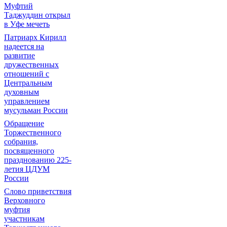
Муфтий
Таджуддин открыл
в Уфе мечеть
Патриарх Кирилл
надеется на
развитие
дружественных
отношений с
Центральным
духовным
управлением
мусульман России
Обращение
Торжественного
собрания,
посвященного
празднованию 225-
летия ЦДУМ
России
Слово приветствия
Верховного
муфтия
участникам