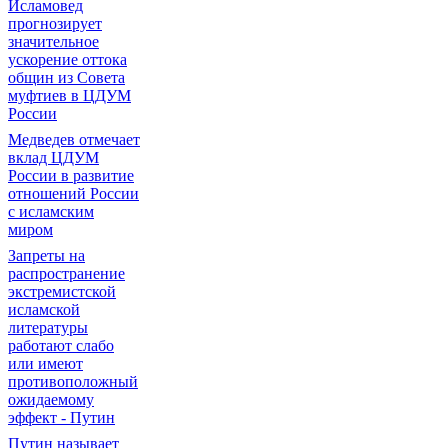
Исламовед
прогнозирует
значительное
ускорение оттока
общин из Совета
муфтиев в ЦДУМ
России
Медведев отмечает
вклад ЦДУМ
России в развитие
отношений России
с исламским
миром
Запреты на
распространение
экстремистской
исламской
литературы
работают слабо
или имеют
противоположный
ожидаемому
эффект - Путин
Путин называет