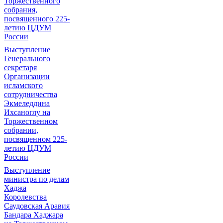
Торжественного
собрания,
посвященного 225-
летию ЦДУМ
России
Выступление
Генерального
секретаря
Организации
исламского
сотрудничества
Экмеледдина
Ихсаноглу на
Торжественном
собрании,
посвященном 225-
летию ЦДУМ
России
Выступление
министра по делам
Хаджа
Королевства
Саудовская Аравия
Бандара Хаджара