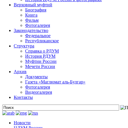
Верховный муфтий
Биография
Книга
Фильм
Фотогалерея
Законодательство
Федеральное
Республиканское
Структура
Справка о РДУМ
История РДУМ
Муфтии России
Мечети России
Архив
Документы
Газета «Маглюмат аль-Булгар»
Фотогалерея
Видеогалерея
Контакты
Новости
ЦДУМ России