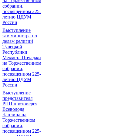
на Торжественном
собрании,
посвященном 225-
летию ЦДУМ
России
Выступление
зам.министра по
делам религий
Турецкой
Республики
Мехмета Почаджи
на Торжественном
собрании,
посвященном 225-
летию ЦДУМ
России
Выступление
представителя
РПЦ протоиерея
Всеволода
Чаплина на
Торжественном
собрании,
посвященном 225-