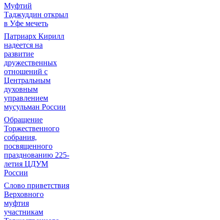
Муфтий
Таджуддин открыл
в Уфе мечеть
Патриарх Кирилл
надеется на
развитие
дружественных
отношений с
Центральным
духовным
управлением
мусульман России
Обращение
Торжественного
собрания,
посвященного
празднованию 225-
летия ЦДУМ
России
Слово приветствия
Верховного
муфтия
участникам