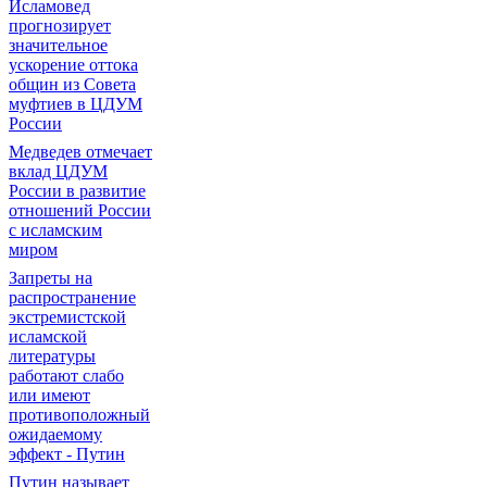
Исламовед
прогнозирует
значительное
ускорение оттока
общин из Совета
муфтиев в ЦДУМ
России
Медведев отмечает
вклад ЦДУМ
России в развитие
отношений России
с исламским
миром
Запреты на
распространение
экстремистской
исламской
литературы
работают слабо
или имеют
противоположный
ожидаемому
эффект - Путин
Путин называет