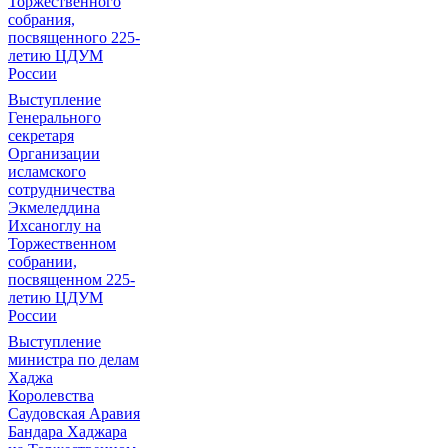
Торжественного
собрания,
посвященного 225-
летию ЦДУМ
России
Выступление
Генерального
секретаря
Организации
исламского
сотрудничества
Экмеледдина
Ихсаноглу на
Торжественном
собрании,
посвященном 225-
летию ЦДУМ
России
Выступление
министра по делам
Хаджа
Королевства
Саудовская Аравия
Бандара Хаджара