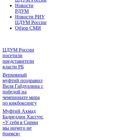
Новости
РДУМ
Новости РИУ
ЦДУМ России
Обзор СМИ
ЦДУМ России
посетили
представители
власти РБ
Верховный
муфтий поздравил
Виля Габдуллина с
победой на
чемпионате мира
по кикбоксингу
Муфтий Ахмад
Бадреддин Хассун:
«У себя в Сирии
мы ничего не
боимся»