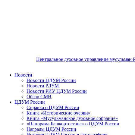
Центральное духовное управление мусульман 
Новости
Новости ЦДУМ России
Новости РДУМ
Новости РИУ ЦДУМ России
Обзор СМИ
ЦДУМ России
Справка о ЦДУМ России
Книга «Исторические очерки»
Книга «Мусульманское духовное собрание»
«Панорама Башкортостана» о ЦДУМ России
Награды ЦДУМ России
История ЦДУМ России в фотографиях