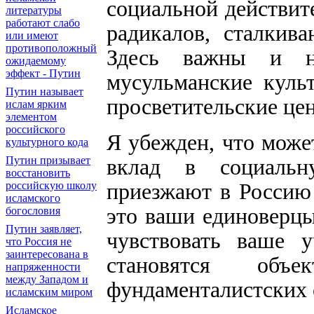
социальной действит
литературы
работают слабо
радикалов, сталкив
или имеют
противоположный
Здесь важны и н
ожидаемому
эффект - Путин
мусульманские куль
Путин называет
просветительские це
ислам ярким
элементом
российского
Я убежден, что може
культурного кода
Путин призывает
вклад в социальн
восстановить
приезжают в Россию 
российскую школу
исламского
это ваши единоверц
богословия
Путин заявляет,
чувствовать ваше у
что Россия не
заинтересована в
становятся объе
напряженности
между Западом и
фундаменталистских 
исламским миром
Исламское