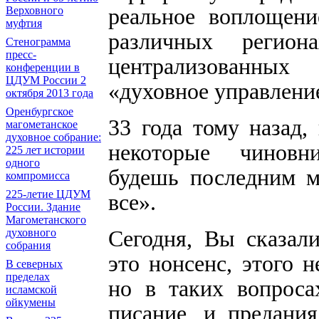
реальное воплощени
Верховного
муфтия
различных регион
Стенограмма
пресс-
централизованны
конференции в
ЦДУМ России 2
«духовное управлени
октября 2013 года
Оренбургское
33 года тому назад,
магометанское
духовное собрание:
некоторые чиновни
225 лет истории
одного
будешь последним м
компромисса
225-летие ЦДУМ
все».
России. Здание
Магометанского
Сегодня, Вы сказали
духовного
собрания
это нонсенс, этого 
В северных
пределах
но в таких вопроса
исламской
ойкумены
писание, и предани