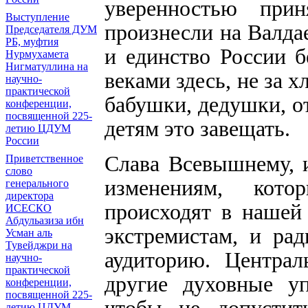
уверенностью при
Выступление
произнесли на Валда
Председателя ДУМ
РБ, муфтия
и единство России б
Нурмухамета
Нигматуллина на
веками здесь, не за 
научно-
практической
бабушки, дедушки, о
конференции,
посвященной 225-
детям это завещать.
летию ЦДУМ
России
Слава Всевышнему, 
Приветственное
слово
изменениям, кото
генерального
директора
происходят в нашей 
ИСЕСКО
Абдульазиза ибн
экстремистам, и ра
Усман аль
Тувейджри на
аудиторию. Централ
научно-
практической
другие духовные уп
конференции,
посвященной 225-
летию ЦДУМ