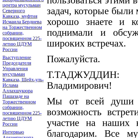
пользоваться этими 
центра мусульман
задач, которые были
Северного
Кавказа, муфтия
хорошо знаете и к
Исмаила Бердиева
на Торжественном
поднимали и обсу
собрании,
посвященном 225-
широких встречах.
летию ЦДУМ
России
Пожалуйста.
Выступление
Председателя
Управления
Т.ТАДЖУДДИН: Г
мусульман
Кавказа, Шейх-уль-
Владимирович!
Ислама
Аллахшукюра
Пашазаде на
Мы от всей души 
Торжественном
собрании,
возможность встрет
посвященном 225-
летию ЦДУМ
участие на наших 
России
благодарим. Все м
Интервью
Архиепископа