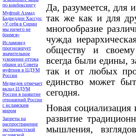
Да, разумеется, для 
по кикбоксингу
Муфтий Ахмад
так же как и для др
Бадреддин Хассун:
«У себя в Сирии
многообразие различ
мы ничего не
боимся»
чужда иерархическа
Исламовед
обществу и своему
прогнозирует
значительное
всегда были едины, 
ускорение оттока
общин из Совета
так и от любых про
муфтиев в ЦДУМ
России
единство может быт
Медведев отмечает
вклад ЦДУМ
сегодня.
России в развитие
отношений России
Новая социализация 
с исламским
миром
развитие традиционн
Запреты на
распространение
мышления, взглядо
экстремистской
исламской