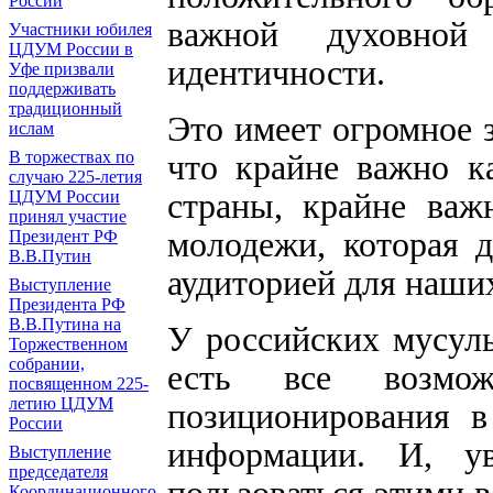
России
важной духовной 
Участники юбилея
ЦДУМ России в
идентичности.
Уфе призвали
поддерживать
традиционный
Это имеет огромное 
ислам
В торжествах по
что крайне важно к
случаю 225-летия
страны, крайне важ
ЦДУМ России
принял участие
молодежи, которая д
Президент РФ
В.В.Путин
аудиторией для наши
Выступление
Президента РФ
В.В.Путина на
У российских мусул
Торжественном
собрании,
есть все возмож
посвященном 225-
летию ЦДУМ
позиционирования в
России
информации. И, у
Выступление
председателя
Координационного