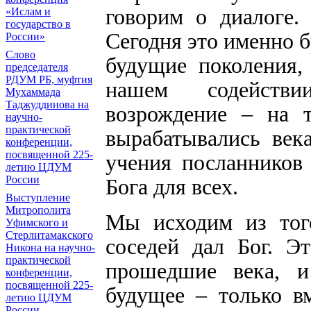
говорим о диалоге.
«Ислам и
государство в
Сегодня это именно б
России»
Слово
будущие поколения,
председателя
РДУМ РБ, муфтия
нашем содействии
Мухаммада
Таджуддинова на
возрождение – на т
научно-
практической
вырабатывались век
конференции,
посвященной 225-
учения посланников
летию ЦДУМ
России
Бога для всех.
Выступление
Митрополита
Мы исходим из того
Уфимского и
Стерлитамакского
соседей дал Бог. Э
Никона на научно-
практической
прошедшие века, и
конференции,
посвященной 225-
будущее – только в
летию ЦДУМ
России