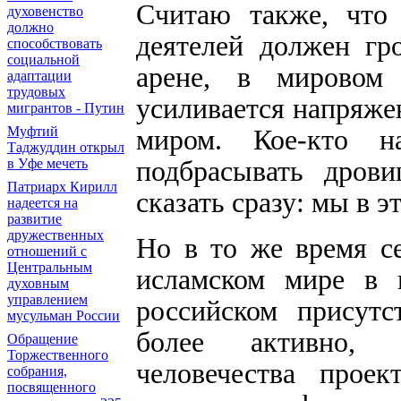
Считаю также, что 
духовенство
должно
деятелей должен гр
способствовать
социальной
арене, в мировом 
адаптации
трудовых
усиливается напряже
мигрантов - Путин
Муфтий
миром. Кое-кто н
Таджуддин открыл
подбрасывать дров
в Уфе мечеть
Патриарх Кирилл
сказать сразу: мы в э
надеется на
развитие
дружественных
Но в то же время с
отношений с
Центральным
исламском мире в ц
духовным
управлением
российском присут
мусульман России
более активно, 
Обращение
Торжественного
человечества прое
собрания,
посвященного