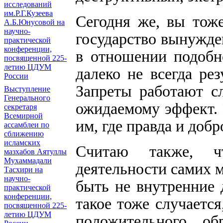
исследований
им.Р.Г.Кузеева
Сегодня же, вы тоже
А.Б.Юнусовой на
научно-
государство вынужде
практической
конференции,
в отношении подобн
посвященной 225-
летию ЦДУМ
далеко не всегда ре
России
Запреты работают с
Выступление
Генерального
ожидаемому эффект. 
секретаря
Всемирной
им, где правда и добр
ассамблеи по
сближению
исламских
Считаю также, ч
мазхабов Аятуллы
Мухаммадали
деятельности самих 
Тасхири на
научно-
быть не внутренние 
практической
конференции,
такое тоже случается
посвященной 225-
летию ЦДУМ
положительного об