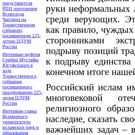
представителя
руки неформальных 
РПЦ протоиерея
Всеволода
среди верующих. Эт
Чаплина на
Торжественном
как правило, чуждых
собрании,
посвященном 225-
сторонниками экс
летию ЦДУМ
России
подрыву позиций тра
Интервью муфтия
к подрыву единства 
Сербии Мустафы
Юсуфспахич в
конечном итоге наше
ходе
Торжественного
собрания,
Российский ислам им
посвященного
празднованию 225-
многовековой от
летия ЦДУМ
России
религиозного образ
Интервью главы
наследие, сказать сво
Всемирного
университета
важнейших задач – в
исламских наук и
образования