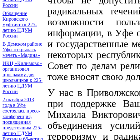
чтобы не допустить
России
радикальных тече
Обращение
Кировского
возможности поль
муфтията к 225-
информации, в Уфе о
летию ЦДУМ
России
и государственные 
В Демском районе
Уфы открылась
некоторых республик
мечеть «Мадина»
Совет по делам рели
ИКЦ «Килимово»
организовал
тоже вносят свою до
программу для
школьников к 225-
летию ЦДУМ
У нас в Приволжско
России
2 октября 2013
при поддержке Ваш
года в Уфе
состоялась пресс-
Михаила Викторович
конференция,
посвященная
объединения усилий
предстоящим 225-
летию ЦДУМ
терроризму и радик
России и 65-летию