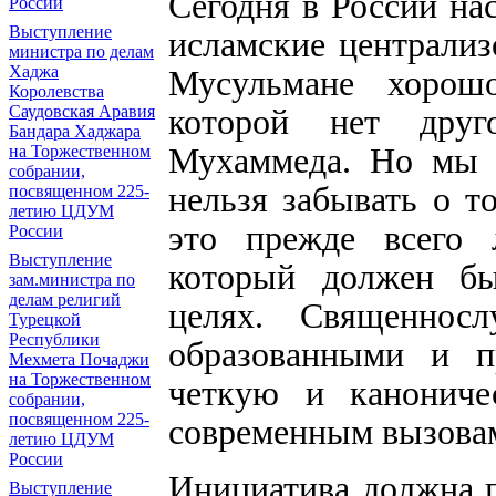
Сегодня в России на
России
Выступление
исламские централиз
министра по делам
Хаджа
Мусульмане хорош
Королевства
Саудовская Аравия
которой нет друг
Бандара Хаджара
Мухаммеда. Но мы 
на Торжественном
собрании,
нельзя забывать о т
посвященном 225-
летию ЦДУМ
это прежде всего 
России
Выступление
который должен бы
зам.министра по
делам религий
целях. Священнос
Турецкой
Республики
образованными и п
Мехмета Почаджи
на Торжественном
четкую и канониче
собрании,
посвященном 225-
современным вызовам
летию ЦДУМ
России
Инициатива должна п
Выступление