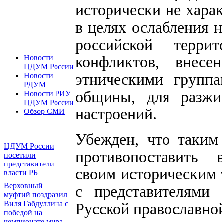
исторически не хара
в целях ослабления н
российской терри
конфликтов, внес
Новости
ЦДУМ России
этническими группа
Новости
РДУМ
общины, для разжиг
Новости РИУ
ЦДУМ России
настроений.
Обзор СМИ
Убежден, что таким
ЦДУМ России
противопоставить 
посетили
представители
своим историческим 
власти РБ
Верховный
с представителями 
муфтий поздравил
Виля Габдуллина с
Русской православно
победой на
чемпионате мира