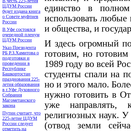
В честь 225-летия
единство в полном
ЦДУМ России
будет издана книга
использовать любые 
о Совете муфтиев
России
и общества, и госуда
В Уфе состоялся
очередной пленум
ЦДУМ России
И здесь огромный по
Указ Президента
готовим, но готовим
РБ Р.З.Хамитова о
подготовки и
1989 году во всей Ро
проведении в
Республике
студенты спали на по
Башкортостан
празднования 225-
но и этого мало. Бол
летия образования
в г.Уфе Духовного
нужно готовить в От
Собрания
Магометанского
уже направлять, 
закона
религиозных наук. У 
Путин считает, что
225-летие ЦДУМ
(отвод земли сейча
России следует
отметить на