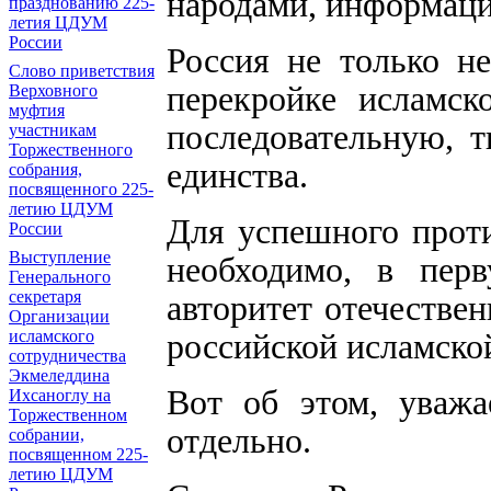
народами, информаци
празднованию 225-
летия ЦДУМ
России
Россия не только не
Слово приветствия
перекройке исламск
Верховного
муфтия
последовательную, 
участникам
Торжественного
единства.
собрания,
посвященного 225-
летию ЦДУМ
Для успешного прот
России
Выступление
необходимо, в перв
Генерального
секретаря
авторитет отечестве
Организации
исламского
российской исламско
сотрудничества
Экмеледдина
Вот об этом, уважа
Ихсаноглу на
Торжественном
отдельно.
собрании,
посвященном 225-
летию ЦДУМ