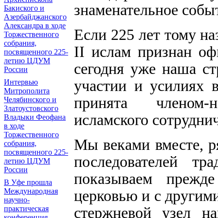
знаменательное собы
Бакиского и
Азербайджанского
Александра в ходе
Если 225 лет тому н
Торжественного
собрания,
II ислам признан оф
посвященного 225-
летию ЦДУМ
сегодня уже наша с
России
участии и усилиях 
Интервью
Митрополита
принята членом-
Челябинского и
Златоустовского
исламского сотруднич
Владыки Феофана
в ходе
Торжественного
Мы веками вместе, 
собрания,
посвященного 225-
последователей тр
летию ЦДУМ
России
показываем прежде
В Уфе прошла
Международная
церковью и с другим
научно-
стержневой узел н
практическая
конференция