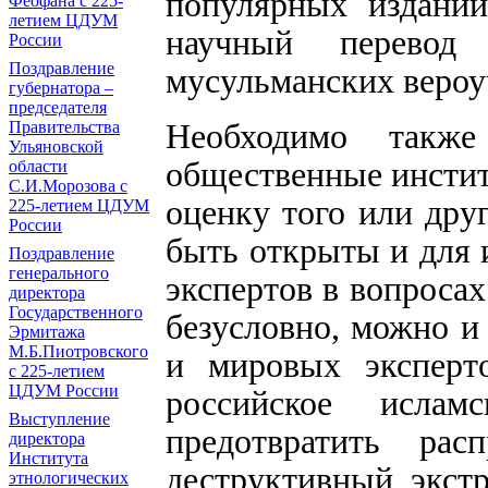
популярных изданий
Феофана с 225-
летием ЦДУМ
научный перевод
России
Поздравление
мусульманских вероу
губернатора ‒
председателя
Необходимо также 
Правительства
Ульяновской
общественные инстит
области
С.И.Морозова с
оценку того или дру
225-летием ЦДУМ
России
быть открыты и для 
Поздравление
генерального
экспертов в вопросах
директора
Государственного
безусловно, можно и
Эрмитажа
М.Б.Пиотровского
и мировых эксперт
с 225-летием
ЦДУМ России
российское ислам
Выступление
предотвратить рас
директора
Института
деструктивный, экстр
этнологических