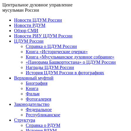
Центральное духовное управление
мусульман России
Новости ЦДУМ России
Новости РДУМ
Обзор СМИ
Новости РИУ ЦДУМ России
ЦДУМ России
Справка о ЦДУМ России
Книга «Исторические очерки»
Книга «Мусульманское духовное собрание»
«Панорама Башкортостана» о ЦДУМ России
Награды ЦДУМ России
История ЦДУМ России в фотографиях
Верховный муфтий
Биография
Книга
Фильм
Фотогалерея
Законодательство
Федеральное
Республиканское
Структура
Справка о РДУМ
История РДУМ