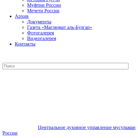
Муфтии России
Мечети России
Архив
Документы
Газета «Маглюмат аль-Булгар»
Фотогалерея
Видеогалерея
Контакты
Центральное духовное управление
мусульман России
Центральное духовное управление мусульман
России