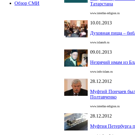
Обзор СМИ
Татарстана
www.interfax-religion.ru
10.01.2013
Духовная пища – биб
www.islamrb.ru
09.01.2013
Незрячий имам из Бла
www.info-islam.ru
28.12.2012
Муфтий Пончаев был 
Полтавченко
www.interfax-religion.ru
28.12.2012
Муфтия Петербурга п