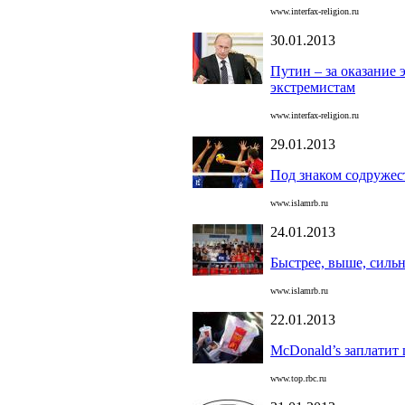
www.interfax-religion.ru
30.01.2013
Путин – за оказание
экстремистам
www.interfax-religion.ru
29.01.2013
Под знаком содружес
www.islamrb.ru
24.01.2013
Быстрее, выше, силь
www.islamrb.ru
22.01.2013
McDonald’s заплатит 
www.top.rbc.ru