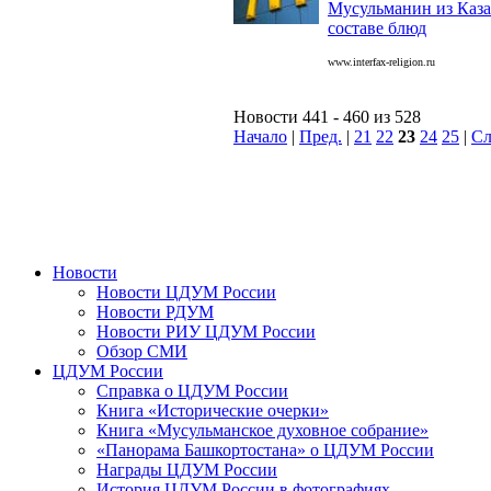
Мусульманин из Каза
составе блюд
www.interfax-religion.ru
Новости 441 - 460 из 528
Начало
|
Пред.
|
21
22
23
24
25
|
Сл
Новости
Новости ЦДУМ России
Новости РДУМ
Новости РИУ ЦДУМ России
Обзор СМИ
ЦДУМ России
Справка о ЦДУМ России
Книга «Исторические очерки»
Книга «Мусульманское духовное собрание»
«Панорама Башкортостана» о ЦДУМ России
Награды ЦДУМ России
История ЦДУМ России в фотографиях