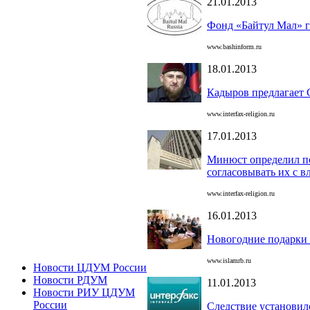
21.01.2013
Фонд «Байтул Мал» г
www.bashinform.ru
18.01.2013
Кадыров предлагает 
www.interfax-religion.ru
17.01.2013
Минюст определил п
согласовывать их с в
www.interfax-religion.ru
16.01.2013
Новогодние подарки 
www.islamrb.ru
Новости ЦДУМ России
Новости РДУМ
11.01.2013
Новости РИУ ЦДУМ
России
Следствие установил