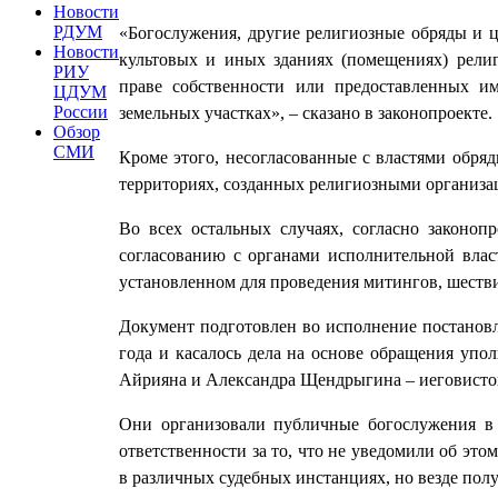
Новости
РДУМ
«Богослужения, другие религиозные обряды и ц
Новости
культовых и иных зданиях (помещениях) рели
РИУ
праве собственности или предоставленных и
ЦДУМ
России
земельных участках», – сказано в законопроекте.
Обзор
СМИ
Кроме этого, несогласованные с властями обря
территориях, созданных религиозными организа
Во всех остальных случаях, согласно законоп
согласованию с органами исполнительной влас
установленном для проведения митингов, шеств
Документ подготовлен во исполнение постановл
года и касалось дела на основе обращения уп
Айрияна и Александра Щендрыгина – иеговистов
Они организовали публичные богослужения в
ответственности за то, что не уведомили об эт
в различных судебных инстанциях, но везде полу