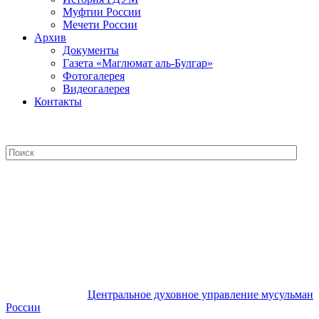
Муфтии России
Мечети России
Архив
Документы
Газета «Маглюмат аль-Булгар»
Фотогалерея
Видеогалерея
Контакты
Центральное духовное управление
мусульман России
Центральное духовное управление мусульман
России