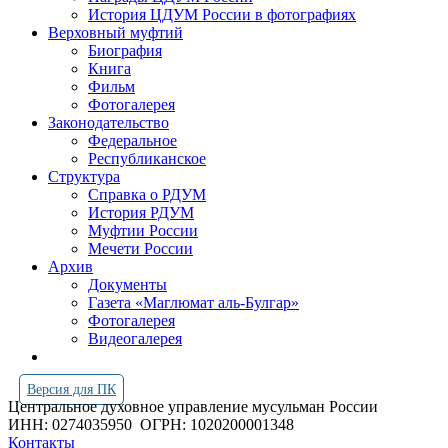
История ЦДУМ России в фотографиях
Верховный муфтий
Биография
Книга
Фильм
Фотогалерея
Законодательство
Федеральное
Республиканское
Структура
Справка о РДУМ
История РДУМ
Муфтии России
Мечети России
Архив
Документы
Газета «Маглюмат аль-Булгар»
Фотогалерея
Видеогалерея
Версия для ПК
Центральное духовное управление мусульман России
ИНН: 0274035950
ОГРН: 1020200001348
Контакты