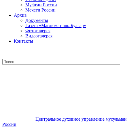
Муфтии России
Мечети России
Архив
Документы
Газета «Маглюмат аль-Булгар»
Фотогалерея
Видеогалерея
Контакты
Центральное духовное управление
мусульман России
Центральное духовное управление мусульман
России