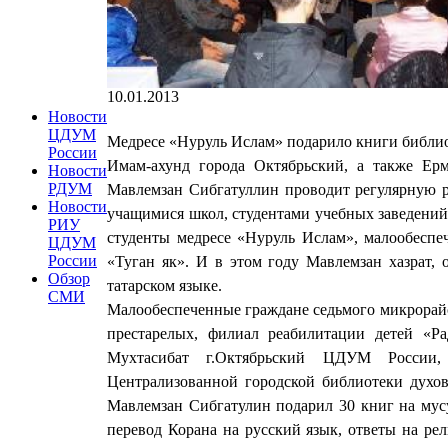
10.01.2013
Новости
ЦДУМ
Медресе «Нуруль Ислам» подарило книги библио
России
Имам-ахунд города Октябрьский, а также Ерм
Новости
РДУМ
Мавлемзан Сибгатуллин проводит регулярную ра
Новости
учащимися школ, студентами учебных заведений
РИУ
студенты медресе «Нуруль Ислам», малообеспе
ЦДУМ
России
«Туган як». И в этом году Мавлемзан хазрат, 
Обзор
татарском языке.
СМИ
Малообеспеченные граждане седьмого микрорайо
престарелых, филиал реабилитации детей «Ра
Мухтасибат г.Октябрьский ЦДУМ России,
Централизованной городской библиотеки духо
Мавлемзан Сибгатулин подарил 30 книг на мус
перевод Корана на русский язык, ответы на ре