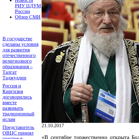
Новости
РИУ ЦДУМ
России
Обзор СМИ
В государстве
сделаны условия
для развития
отечественного
религиозного
образования –
Талгат
Таджуддин
Россия и
Киргизия
договорились
вместе
развивать
традиционный
ислам
21.10.2017
Представитель
ОВЦС принял
«В сентябре торжественно открыта Бол
участие в