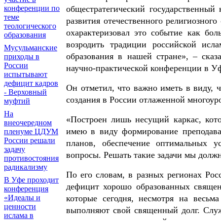
общестратегический государственный 
конференции по
теме
развития отечественного религиозног
теологического
охарактеризовал это событие как бол
образования
возродить традиции российской исла
Мусульманские
образования в нашей стране», – ска
приходы в
России
научно-практической конференции в У
испытывают
дефицит кадров
Он отметил, что важно иметь в виду, 
- Верховный
создания в России отлаженной многоур
муфтий
На
«Построен лишь несущий каркас, кот
внеочередном
имею в виду формирование преподават
пленуме ЦДУМ
России решали
планов, обеспечение оптимальных у
задачу
вопросы. Решать такие задачи мы должн
противостояния
радикализму
По его словам, в разных регионах Рос
В Уфе проходит
дефицит хорошо образованных свяще
конференция
которые сегодня, несмотря на весьм
«Идеалы и
ценности
выполняют свой священный долг. Служ
ислама в