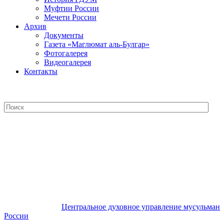
Муфтии России
Мечети России
Архив
Документы
Газета «Маглюмат аль-Булгар»
Фотогалерея
Видеогалерея
Контакты
Центральное духовное управление
мусульман России
Центральное духовное управление мусульман
России