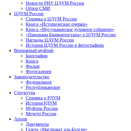
Новости РИУ ЦДУМ России
Обзор СМИ
ЦДУМ России
Справка о ЦДУМ России
Книга «Исторические очерки»
Книга «Мусульманское духовное собрание»
«Панорама Башкортостана» о ЦДУМ России
Награды ЦДУМ России
История ЦДУМ России в фотографиях
Верховный муфтий
Биография
Книга
Фильм
Фотогалерея
Законодательство
Федеральное
Республиканское
Структура
Справка о РДУМ
История РДУМ
Муфтии России
Мечети России
Архив
Документы
Газета «Маглюмат аль-Булгар»