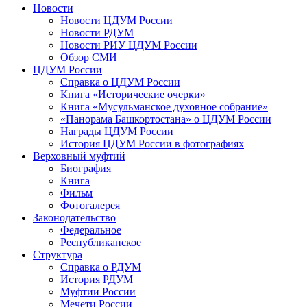
Новости
Новости ЦДУМ России
Новости РДУМ
Новости РИУ ЦДУМ России
Обзор СМИ
ЦДУМ России
Справка о ЦДУМ России
Книга «Исторические очерки»
Книга «Мусульманское духовное собрание»
«Панорама Башкортостана» о ЦДУМ России
Награды ЦДУМ России
История ЦДУМ России в фотографиях
Верховный муфтий
Биография
Книга
Фильм
Фотогалерея
Законодательство
Федеральное
Республиканское
Структура
Справка о РДУМ
История РДУМ
Муфтии России
Мечети России