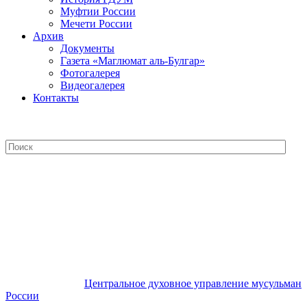
Муфтии России
Мечети России
Архив
Документы
Газета «Маглюмат аль-Булгар»
Фотогалерея
Видеогалерея
Контакты
Центральное духовное управление
мусульман России
Центральное духовное управление мусульман
России