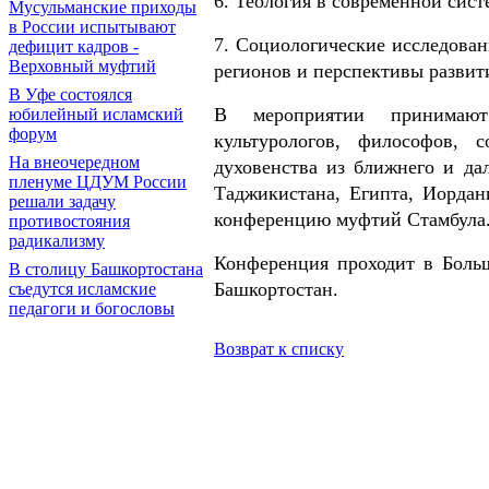
6. Теология в современной сист
Мусульманские приходы
в России испытывают
7. Социологические исследован
дефицит кадров -
Верховный муфтий
регионов и перспективы развит
В Уфе состоялся
В мероприятии принимают 
юбилейный исламский
форум
культурологов, философов, с
На внеочередном
духовенства из ближнего и дал
пленуме ЦДУМ России
Таджикистана, Египта, Иордан
решали задачу
конференцию муфтий Стамбула
противостояния
радикализму
Конференция проходит в Больш
В столицу Башкортостана
Башкортостан.
съедутся исламские
педагоги и богословы
Возврат к списку