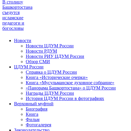
В столицу
Башкортостана
съедутся
исламские
педагоги и
богословы
Новости
Новости ЦДУМ России
Новости РДУМ
Новости РИУ ЦДУМ России
Обзор СМИ
ЦДУМ России
Справка о ЦДУМ России
Книга «Исторические очерки»
Книга «Мусульманское духовное собрание»
«Панорама Башкортостана» о ЦДУМ России
Награды ЦДУМ России
История ЦДУМ России в фотографиях
Верховный муфтий
Биография
Книга
Фильм
Фотогалерея
Законодательство