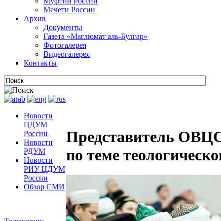
Муфтии России
Мечети России
Архив
Документы
Газета «Маглюмат аль-Булгар»
Фотогалерея
Видеогалерея
Контакты
Новости
ЦДУМ
Представитель ОВЦС
России
Новости
по теме теологическо
РДУМ
Новости
РИУ ЦДУМ
России
Обзор СМИ