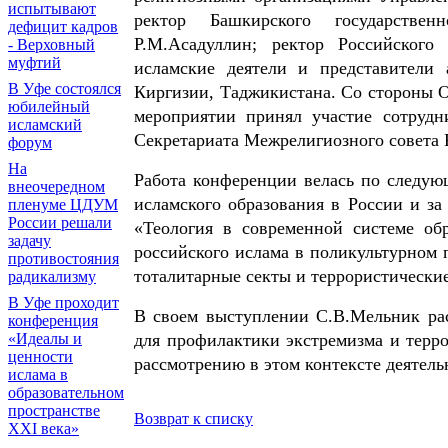
испытывают
ректор Башкирского государствен
дефицит кадров
Р.М.Асадуллин; ректор Российского
- Верховный
муфтий
исламские деятели и представители 
В Уфе состоялся
Киргизии, Таджикистана. Со стороны 
юбилейный
мероприятии принял участие сотруд
исламский
Секретариата Межрелигиозного совета 
форум
На
Работа конференции велась по следую
внеочередном
исламского образования в России и з
пленуме ЦДУМ
России решали
«Теология в современной системе об
задачу
российского ислама в поликультурном 
противостояния
тоталитарные секты и террористически
радикализму
В Уфе проходит
В своем выступлении С.В.Мельник рас
конференция
для профилактики экстремизма и терр
«Идеалы и
ценности
рассмотрению в этом контексте деятел
ислама в
образовательном
пространстве
Возврат к списку
XXI века»