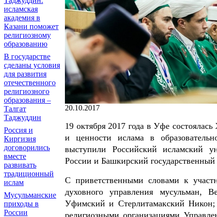
Таджуддин:
исламская
академия в
Казани поможет
религиозному
образованию
В государстве
сделаны условия
для развития
отечественного
религиозного
образования –
20.10.2017
Талгат
Таджуддин
19 октября 2017 года в Уфе состоялас
Россия и
и ценности ислама в образовательн
Киргизия
договорились
выступили Российский исламский ун
вместе
России и Башкирский государственный
развивать
традиционный
С приветственными словами к участн
ислам
духовного управления мусульман, 
Мусульманские
Уфимский и Стерлитамакский Никон; 
приходы в
России
религиозными организациями Управле