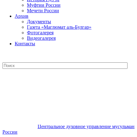
Муфтии России
Мечети России
Архив
Документы
Газета «Маглюмат аль-Булгар»
Фотогалерея
Видеогалерея
Контакты
Центральное духовное управление
мусульман России
Центральное духовное управление мусульман
России