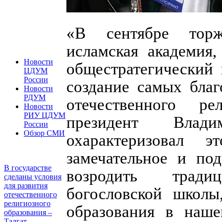
«В сентябре торж
исламская академия,
Новости
общестратегический 
ЦДУМ
России
создание самых благ
Новости
РДУМ
отечественного ре
Новости
РИУ ЦДУМ
президент Влад
России
Обзор СМИ
охарактеризовал 
замечательное и под
В государстве
возродить тради
сделаны условия
для развития
богословской школы
отечественного
религиозного
образования в наше
образования –
Талгат