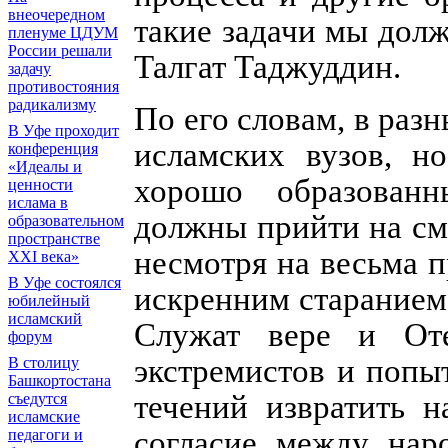
внеочередном
такие задачи мы долж
пленуме ЦДУМ
России решали
Талгат Таджуддин.
задачу
противостояния
радикализму
По его словам, в раз
В Уфе проходит
исламских вузов, н
конференция
«Идеалы и
хорошо образованн
ценности
ислама в
должны прийти на см
образовательном
пространстве
несмотря на весьма 
XXI века»
В Уфе состоялся
искренним старанием
юбилейный
исламский
Служат вере и Оте
форум
экстремистов и попы
В столицу
Башкортостана
течений извратить 
съедутся
исламские
согласие между нар
педагоги и