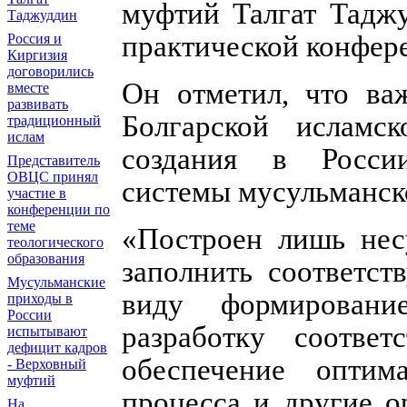
муфтий Талгат Тадж
Таджуддин
практической конфер
Россия и
Киргизия
договорились
Он отметил, что ва
вместе
развивать
Болгарской исламс
традиционный
ислам
создания в Росси
Представитель
ОВЦС принял
системы мусульманск
участие в
конференции по
теме
«Построен лишь нес
теологического
образования
заполнить соответс
Мусульманские
виду формирование
приходы в
России
разработку соотве
испытывают
дефицит кадров
обеспечение оптим
- Верховный
муфтий
процесса и другие о
На