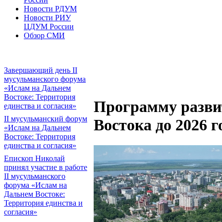
Новости РДУМ
Новости РИУ
ЦДУМ России
Обзор СМИ
Завершающий день II
мусульманского форума
«Ислам на Дальнем
Востоке: Территория
Программу разви
единства и согласия»
II мусульманский форум
Востока до 2026 г
«Ислам на Дальнем
Востоке: Территория
единства и согласия»
Епископ Николай
принял участие в работе
II мусульманского
форума «Ислам на
Дальнем Востоке:
Территория единства и
согласия»