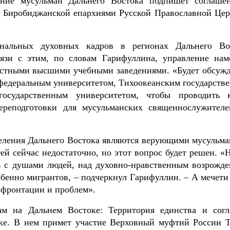
ние мусульман Дальнего Востока подпишет соглаше
и Биробиджанской епархиями Русской Православной Цер
ональных духовных кадров в регионах Дальнего Во
вязи с этим, по словам Гарифуллина, управление нам
местными высшими учебными заведениями. «Будет обсужд
федеральным университетом, Тихоокеанским государств
государственным университетом, чтобы проводить 
реподготовки для мусульманских священнослужителе
селения Дальнего Востока являются верующими мусульма
й сейчас недостаточно, но этот вопрос будет решен. «Н
ь с душами людей, над духовно-нравственным возрожде
обенно мигрантов, – подчеркнул Гарифуллин. – А мечети 
нфронтации и проблем».
м на Дальнем Востоке: Территория единства и согл
ске. В нем примет участие Верховный муфтий России Т