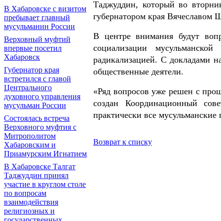
Таджуддин, который во вторник
В Хабаровске с визитом
губернатором края Вячеславом 
пребывает главный
мусульманин России
В центре внимания будут вопр
Верховный муфтий
социализации мусульманско
впервые посетил
Хабаровск
радикализацией. С докладами н
Губернатор края
общественные деятели.
встретился с главой
Центрального
«Ряд вопросов уже решен с прош
духовного управления
создан Координационный сов
мусульман России
практически все мусульманские 
Состоялась встреча
Верховного муфтия с
Митрополитом
Возврат к списку
Хабаровским и
Приамурским Игнатием
В Хабаровске Талгат
Таджуддин принял
участие в круглом столе
по вопросам
взаимодействия
религиозных и
государственных