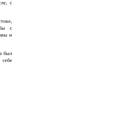
ле, с
токе,
ьбы с
овы и
а был
 себе