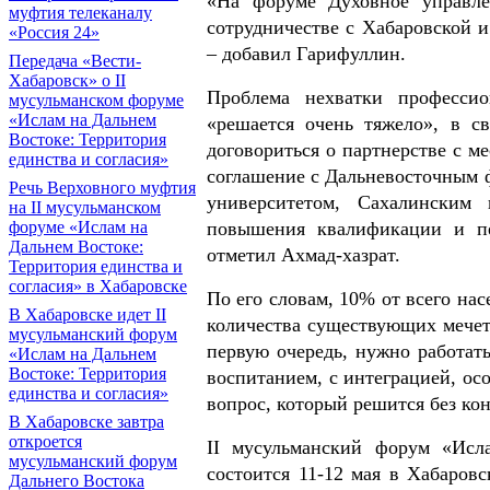
«На форуме Духовное управле
муфтия телеканалу
сотрудничестве с Хабаровской 
«Россия 24»
– добавил Гарифуллин.
Передача «Вести-
Хабаровск» о II
Проблема нехватки професси
мусульманском форуме
«Ислам на Дальнем
«решается очень тяжело», в с
Востоке: Территория
договориться о партнерстве с 
единства и согласия»
соглашение с Дальневосточным 
Речь Верховного муфтия
университетом, Сахалинским 
на II мусульманском
повышения квалификации и пе
форуме «Ислам на
Дальнем Востоке:
отметил Ахмад-хазрат.
Территория единства и
согласия» в Хабаровске
По его словам, 10% от всего на
В Хабаровске идет II
количества существующих мечете
мусульманский форум
первую очередь, нужно работат
«Ислам на Дальнем
Востоке: Территория
воспитанием, с интеграцией, ос
единства и согласия»
вопрос, который решится без ко
В Хабаровске завтра
откроется
II мусульманский форум «Исла
мусульманский форум
состоится 11-12 мая в Хабаров
Дальнего Востока