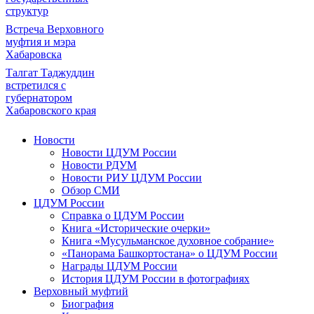
структур
Встреча Верховного
муфтия и мэра
Хабаровска
Талгат Таджуддин
встретился с
губернатором
Хабаровского края
Новости
Новости ЦДУМ России
Новости РДУМ
Новости РИУ ЦДУМ России
Обзор СМИ
ЦДУМ России
Справка о ЦДУМ России
Книга «Исторические очерки»
Книга «Мусульманское духовное собрание»
«Панорама Башкортостана» о ЦДУМ России
Награды ЦДУМ России
История ЦДУМ России в фотографиях
Верховный муфтий
Биография