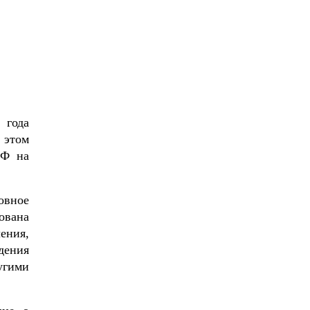
 года
 этом
РФ на
овное
ована
ения,
дения
угими