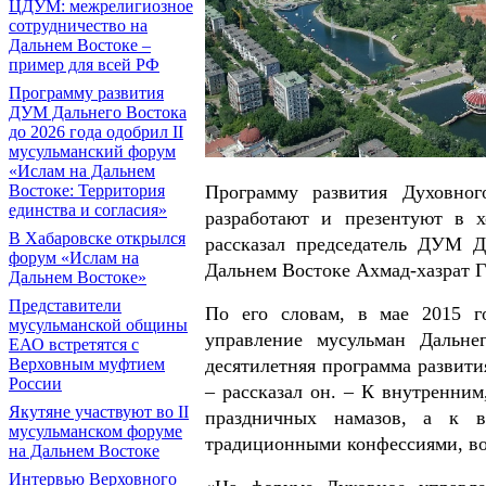
ЦДУМ: межрелигиозное
сотрудничество на
Дальнем Востоке –
пример для всей РФ
Программу развития
ДУМ Дальнего Востока
до 2026 года одобрил II
мусульманский форум
«Ислам на Дальнем
Программу развития Духовног
Востоке: Территория
единства и согласия»
разработают и презентуют в х
В Хабаровске открылся
рассказал председатель ДУМ Д
форум «Ислам на
Дальнем Востоке Ахмад-хазрат 
Дальнем Востоке»
Представители
По его словам, в мае 2015 го
мусульманской общины
управление мусульман Дальне
ЕАО встретятся с
десятилетняя программа развити
Верховным муфтием
России
– рассказал он. – К внутренним
Якутяне участвуют во II
праздничных намазов, а к в
мусульманском форуме
традиционными конфессиями, воп
на Дальнем Востоке
Интервью Верховного