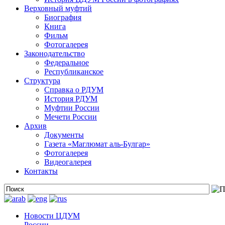
Верховный муфтий
Биография
Книга
Фильм
Фотогалерея
Законодательство
Федеральное
Республиканское
Структура
Справка о РДУМ
История РДУМ
Муфтии России
Мечети России
Архив
Документы
Газета «Маглюмат аль-Булгар»
Фотогалерея
Видеогалерея
Контакты
Новости ЦДУМ
России