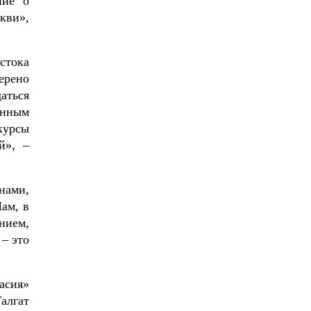
ние о
кви»,
стока
ерено
аться
енным
курсы
й», –
нами,
ам, в
нием,
– это
асия»
алгат