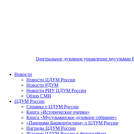
Центральное духовное управление мусульман 
Новости
Новости ЦДУМ России
Новости РДУМ
Новости РИУ ЦДУМ России
Обзор СМИ
ЦДУМ России
Справка о ЦДУМ России
Книга «Исторические очерки»
Книга «Мусульманское духовное собрание»
«Панорама Башкортостана» о ЦДУМ России
Награды ЦДУМ России
История ЦДУМ России в фотографиях