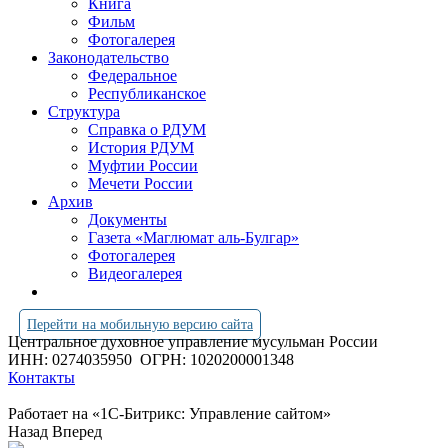
Книга
Фильм
Фотогалерея
Законодательство
Федеральное
Республиканское
Структура
Справка о РДУМ
История РДУМ
Муфтии России
Мечети России
Архив
Документы
Газета «Маглюмат аль-Булгар»
Фотогалерея
Видеогалерея
Перейти на мобильную версию сайта
Центральное духовное управление мусульман России
ИНН: 0274035950
ОГРН: 1020200001348
Контакты
Работает на «1С-Битрикс: Управление сайтом»
Назад
Вперед