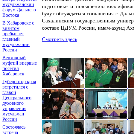
мусульманский
подготовке и повышению квалификац
форум Дальнего
будут обсуждаться соглашения с Даль
Востока
Сахалинским государственным универ
В Хабаровске с
составе ЦДУМ России, имам-ахунд Ах
визитом
пребывает
Смотреть здесь
главный
мусульманин
России
Верховный
муфтий впервые
посетил
Хабаровск
Губернатор края
встретился с
главой
Центрального
духовного
управления
мусульман
России
Состоялась
встреча