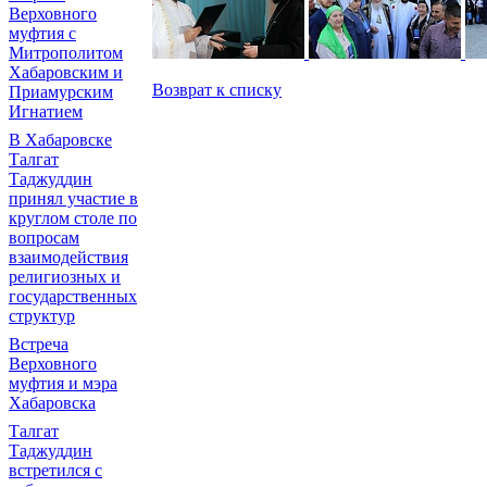
Верховного
муфтия с
Митрополитом
Хабаровским и
Возврат к списку
Приамурским
Игнатием
В Хабаровске
Талгат
Таджуддин
принял участие в
круглом столе по
вопросам
взаимодействия
религиозных и
государственных
структур
Встреча
Верховного
муфтия и мэра
Хабаровска
Талгат
Таджуддин
встретился с