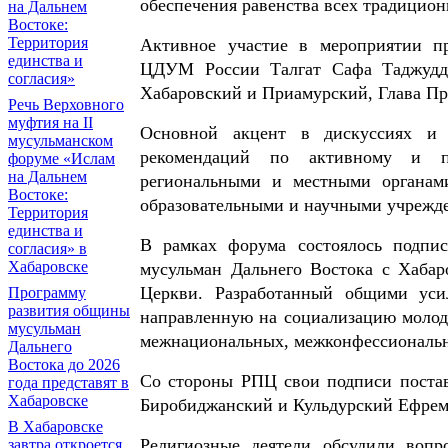
обеспечения равенства всех традицио
на Дальнем
Востоке:
Территория
Активное участие в мероприятии п
единства и
ЦДУМ России Талгат Сафа Таджудди
согласия»
Хабаровский и Приамурский, Глава П
Речь Верховного
муфтия на II
Основной акцент в дискуссиях и
мусульманском
рекомендаций по активному и по
форуме «Ислам
на Дальнем
региональными и местными органам
Востоке:
образовательными и научными учрежд
Территория
единства и
В рамках форума состоялось подпис
согласия» в
Хабаровске
мусульман Дальнего Востока с Хаба
Церкви. Разработанный общими усил
Программу
развития общины
направленную на социализацию молод
мусульман
межнациональных, межконфессиональн
Дальнего
Востока до 2026
Со стороны РПЦ свои подписи поста
года представят в
Хабаровске
Биробиджанский и Кульдурский Ефрем
В Хабаровске
Религиозные деятели обсудили вопр
завтра откроется