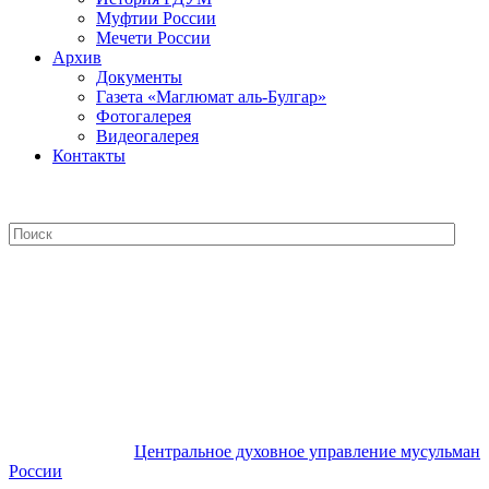
Муфтии России
Мечети России
Архив
Документы
Газета «Маглюмат аль-Булгар»
Фотогалерея
Видеогалерея
Контакты
Центральное духовное управление
мусульман России
Центральное духовное управление мусульман
России