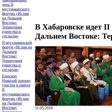
Завершающий
день II
мусульманского
форума «Ислам
на Дальнем
Востоке:
В Хабаровске идет I
Территория
единства и
Дальнем Востоке: Те
согласия»
II мусульманский
форум «Ислам на
Дальнем
Востоке:
Территория
единства и
согласия»
Епископ
Николай принял
участие в работе
II
мусульманского
форума «Ислам
на Дальнем
Востоке:
11.05.2016