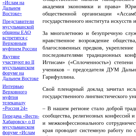
«Ислам на
академия экономики и права» Юрий
Дальнем
общественной организации «Ассамб
Востоке»
государственного института искусств 
Представители
мусульманской
общины ЕАО
За многолетнюю и безупречную служ
встретятся с
нравственное возрождение общества
Верховным
благословенных предков, укрепление 
муфтием России
последователями традиционных кон
Якутяне
Игтисам» («Сплоченность») степени
участвуют во II
мусульманском
учеников – председателя ДУМ Дальн
форуме на
Гарифуллина.
Дальнем Востоке
Интервью
Свой пленарный доклад зачитал исл
Верховного
государственного лингвистического ун
муфтия
телеканалу
– В нашем регионе стало доброй трад
«Россия 24»
сообщества, религиозных конфессий и
Передача «Вести-
Хабаровск» о II
и межконфессионального сотрудничес
мусульманском
края проводит системную работу по с
форуме «Ислам