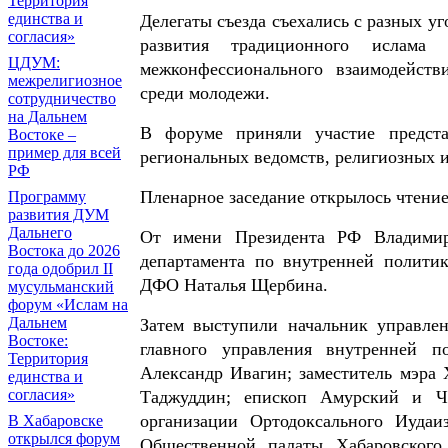
Территория
единства и
Делегаты съезда съехались с разных у
согласия»
развития традиционного ислама
ЦДУМ:
межконфессионального взаимодейств
межрелигиозное
среди молодежи.
сотрудничество
на Дальнем
В форуме приняли участие представ
Востоке –
пример для всей
региональных ведомств, религиозных и
РФ
Пленарное заседание открылось чтение
Программу
развития ДУМ
Дальнего
От имени Президента РФ Владимира
Востока до 2026
департамента по внутренней полити
года одобрил II
ДФО Наталья Щербина.
мусульманский
форум «Ислам на
Дальнем
Затем выступили начальник управле
Востоке:
главного управления внутренней п
Территория
Александр Ивагин; заместитель мэра
единства и
согласия»
Таджуддин; епископ Амурский и Че
организации Ортодоксального Иуда
В Хабаровске
открылся форум
Общественной палаты Хабаровского