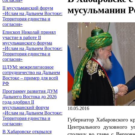
согласия»
мусульманин Р
II мусульманский форум
«Ислам на Дальнем Востоке:
Территория единства и
согласия»
Епископ Николай принял
участие в работе II
мусульманского форума
«Ислам на Дальнем Востоке:
Территория единства и
согласия»
ЦДУМ: межрелигиозное
сотрудничество на Дальнем
Востоке – пример для всей
РФ
Программу развития ДУМ
Дальнего Востока до 2026
года одобрил II
мусульманский форум
10.05.2016
«Ислам на Дальнем Востоке:
Территория единства и
Губернатор Хабаровского к
согласия»
Центрального духовного у
В Хабаровске открылся
столицу во главе с Верхов