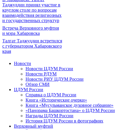
Таджуддин принял участие в
круглом столе по вопросам
взаимодействия религиозных
и государственных структур
Встреча Верховного муфтия
и мэра Хабаровска
Талгат Таджуддин встретился
с губернатором Хабаровского
края
Новости
Новости ЦДУМ России
Новости РДУМ
Новости РИУ ЦДУМ России
Обзор СМИ
ЦДУМ России
Справка о ЦДУМ России
Книга «Исторические очерки»
Книга «Мусульманское духовное собрание»
«Панорама Башкортостана» о ЦДУМ России
Награды ЦДУМ России
История ЦДУМ России в фотографиях
Верховный муфтий