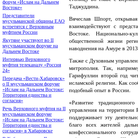
форум «Ислам на Дальнем
Таджуддина.
Востоке»
Представители
Вячеслав Шпорт, открывая 
мусульманской общины ЕАО
взаимодействуют с предст
встретятся с Верховным
муфтием России
Востоке. Национально-к
Якутяне участвуют во II
общественной жизни рег
мусульманском форуме на
наводнения на Амуре в 2013 
Дальнем Востоке
Интервью Верховного
Также с Духовным управлен
муфтия телеканалу «Россия
митрополия. Так, наприм
24»
Гарифуллин второй год чи
Передача «Вести-Хабаровск»
исламской религии. Как соо
о II мусульманском форуме
«Ислам на Дальнем Востоке:
подобный опыт в России.
Территория единства и
согласия»
«Развитие традиционного
Речь Верховного муфтия на II
управления на территории Р
мусульманском форуме
поддерживает эту деятельно
«Ислам на Дальнем Востоке:
благо всех жителей дальн
Территория единства и
согласия» в Хабаровске
конфессионального сотру