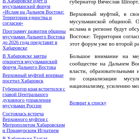
В Хабаровске идет II
губернатор Вячеслав Шпорт
мусульманский форум
«Ислам на Дальнем Востоке:
Верховный муфтий, в свою
Территория единства и
мусульманской общиной. О
согласия»
ислама в регионе будут обс
Программу развития общины
Востоке: Территория согла
мусульман Дальнего Востока
до 2026 года представят в
этот форум уже во второй ра
Хабаровске
Большое внимание на ме
В Хабаровске завтра
откроется мусульманский
сообществе на Дальнем Вос
форум Дальнего Востока
власти, образовательными 
Верховный муфтий впервые
по социализации мусул
посетил Хабаровск
национализму, усилению ме
Губернатор края встретился с
главой Центрального
духовного управления
Возврат к списку
мусульман России
Состоялась встреча
Верховного муфтия с
Митрополитом Хабаровским
и Приамурским Игнатием
В Хабаровске Талгат