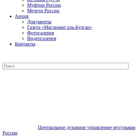
Муфтии России
Мечети России
Архив
Документы
Газета «Маглюмат аль-Булгар»
Фотогалерея
Видеогалерея
Контакты
Центральное духовное управление
мусульман России
Центральное духовное управление мусульман
России