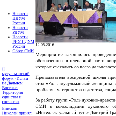
Новости
ЦДУМ
России
Новости
РДУМ
Новости
РИУ ЦДУМ
12.05.2016
России
Обзор СМИ
Мероприятие закончилось проведение
обозначенных в пленарной части вопр
которые съехались со всего дальневост
II
мусульманский
Преподаватель воскресной школы пр
форум «Ислам
на Дальнем
стол «Роль мусульманской женщины в
Востоке:
проблемы материнства и детства, соци
Территория
единства и
За работу групп «Роль духовно-нравст
согласия»
СМИ в консолидации духовного общ
Епископ
«Интеллектуальный путь» Дмитрий Гра
Николай принял