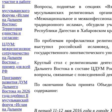
участие в работе
II
Вопросы, поднятые в секциях «Вза
мусульманского
мусульманских религиозных орг
форума «Ислам
«Межнациональное и межконфессионал
на Дальнем
Востоке:
традиционного ислама», обсудили уч
Территория
Республики Дагестан в Хабаровском кр
единства и
согласия»
По проблемам профилактики религио
ЦДУМ:
выступил российский исламовед,
межрелигиозное
государственного лингвистического ун
сотрудничество
на Дальнем
Востоке –
Круглый стол с религиозными деяте
пример для всей
Дальнего Востока в составе ЦДУМ Ро
РФ
вопросы, связанные с повседневной де
Программу
развития ДУМ
По окончании была принята Объеди
Дальнего
содержание:
Востока до 2026
года одобрил II
мусульманский
форум «Ислам
на Дальнем
В период 11-12 мая 2016 года в городе