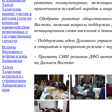
В Хабаровске
развитии поликультурных, межнаци
Талгат
привлечением ассамблей народов и нац
Таджуддин
принял участие в
круглом столе по
– Одобрить развитие общественного
вопросам
Востоке, включая вопросы поддержки 
взаимодействия
незащищенным слоям населения и повы
религиозных и
государственных
– Поддержать идею Духовного управле
структур
в открытом и прозрачном режиме с пе
Встреча
Верховного
муфтия и мэра
– Призвать СМИ регионов ДФО активн
Хабаровска
на Дальнем Востоке.
Талгат
Таджуддин
встретился с
губернатором
Хабаровского
края