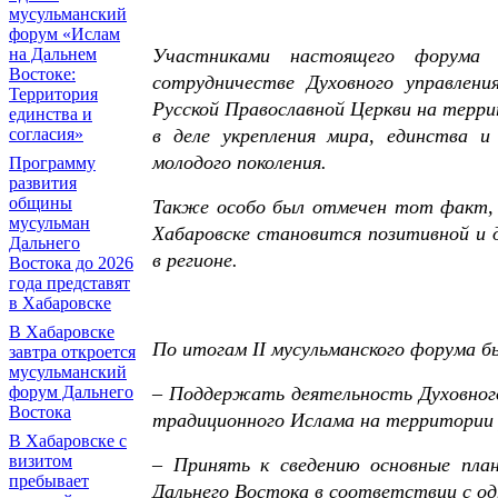
мусульманский
форум «Ислам
на Дальнем
Участниками настоящего форума 
Востоке:
сотрудничестве Духовного управлени
Территория
Русской Православной Церкви на терр
единства и
согласия»
в деле укрепления мира, единства и
молодого поколения.
Программу
развития
общины
Также особо был отмечен тот факт, 
мусульман
Хабаровске становится позитивной и д
Дальнего
в регионе.
Востока до 2026
года представят
в Хабаровске
В Хабаровске
По итогам II мусульманского форума 
завтра откроется
мусульманский
форум Дальнего
– Поддержать деятельность Духовного
Востока
традиционного Ислама на территории
В Хабаровске с
визитом
– Принять к сведению основные план
пребывает
Дальнего Востока в соответствии с о