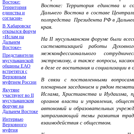
Востоке:
Востоке: Территория единства и со
Территория
Дальнего Востока в составе Централь
единства и
согласия»
полпредства Президента РФ в Дальнев
В Хабаровске
края.
открылся форум
«Ислам на
На II мусульманском форуме были всес
Дальнем
систематизацией работы Духовног
Востоке»
межконфессионального сотрудниче
Представители
экстремизму, а также вопросы, каса
мусульманской
общины ЕАО
в деле ее воспитания и социализации в
встретятся с
Верховным
В связи с поставленными вопросам
муфтием России
пленарным заседанием и рядом темати
Якутяне
Ислама, Христианства и Иудаизма, п
участвуют во II
мусульманском
органов власти и управления, общест
форуме на
автономий и образовательных учрежд
Дальнем Востоке
затрагивающий темы развития тради
Интервью
взаимодействия с обществом.
Верховного
муфтия