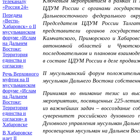
Ключевым мероприятием в рамках II 
телеканалу
«Россия 24»
ЦДУМ России с органами государств
Передача
Дальневосточного федерального ок
«Вести-
Председателя ЦДУМ России Талгат
Хабаровск» о II
представители органов государств
мусульманском
форуме «Ислам
Камчатского, Приморского и Хабаровск
на Дальнем
автономной областей и Чукотско
Востоке:
последовательном и плановом взаимод
Территория
единства и
в составе ЦДУМ России в деле продви
согласия»
II мусульманский форум положительн
Речь Верховного
муфтия на II
мусульман Дальнего Востока собственн
мусульманском
форуме «Ислам
Принимая во внимание тезис из вы
на Дальнем
мероприятиях, посвященных 225-летию
Востоке:
Территория
из важнейших задач – воссоздание со
единства и
суверенитет российского духовного
согласия» в
Духовного управления мусульман Дальн
Хабаровске
просвещения мусульман на Дальнем Вос
В Хабаровске
идет II