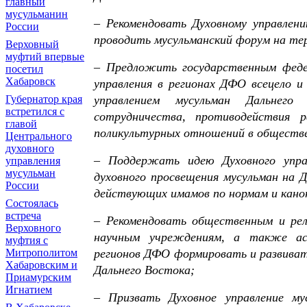
главный
мусульманин
– Рекомендовать Духовному управлен
России
проводить мусульманский форум на т
Верховный
муфтий впервые
– Предложить государственным феде
посетил
Хабаровск
управления в регионах ДФО всецело 
Губернатор края
управлением мусульман Дальнего
встретился с
сотрудничества, противодействия р
главой
поликультурных отношений в обществ
Центрального
духовного
– Поддержать идею Духовного упра
управления
мусульман
духовного просвещения мусульман на 
России
действующих имамов по нормам и кано
Состоялась
встреча
– Рекомендовать общественным и рел
Верховного
научным учреждениям, а также асс
муфтия с
Митрополитом
регионов ДФО формировать и развиват
Хабаровским и
Дальнего Востока;
Приамурским
Игнатием
– Призвать Духовное управление му