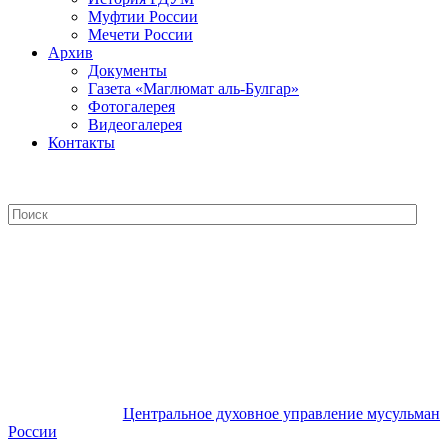
Муфтии России
Мечети России
Архив
Документы
Газета «Маглюмат аль-Булгар»
Фотогалерея
Видеогалерея
Контакты
Центральное духовное управление
мусульман России
Центральное духовное управление мусульман
России