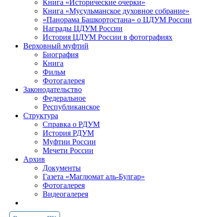
Книга «Исторические очерки»
Книга «Мусульманское духовное собрание»
«Панорама Башкортостана» о ЦДУМ России
Награды ЦДУМ России
История ЦДУМ России в фотографиях
Верховный муфтий
Биография
Книга
Фильм
Фотогалерея
Законодательство
Федеральное
Республиканское
Структура
Справка о РДУМ
История РДУМ
Муфтии России
Мечети России
Архив
Документы
Газета «Маглюмат аль-Булгар»
Фотогалерея
Видеогалерея