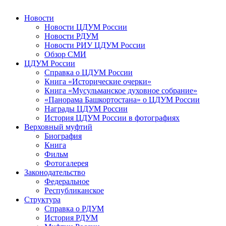
Новости
Новости ЦДУМ России
Новости РДУМ
Новости РИУ ЦДУМ России
Обзор СМИ
ЦДУМ России
Справка о ЦДУМ России
Книга «Исторические очерки»
Книга «Мусульманское духовное собрание»
«Панорама Башкортостана» о ЦДУМ России
Награды ЦДУМ России
История ЦДУМ России в фотографиях
Верховный муфтий
Биография
Книга
Фильм
Фотогалерея
Законодательство
Федеральное
Республиканское
Структура
Справка о РДУМ
История РДУМ