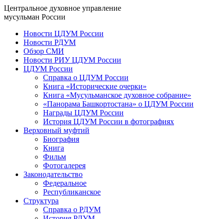
Центральное духовное управление
мусульман России
Новости ЦДУМ России
Новости РДУМ
Обзор СМИ
Новости РИУ ЦДУМ России
ЦДУМ России
Справка о ЦДУМ России
Книга «Исторические очерки»
Книга «Мусульманское духовное собрание»
«Панорама Башкортостана» о ЦДУМ России
Награды ЦДУМ России
История ЦДУМ России в фотографиях
Верховный муфтий
Биография
Книга
Фильм
Фотогалерея
Законодательство
Федеральное
Республиканское
Структура
Справка о РДУМ
История РДУМ