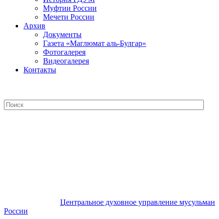
Муфтии России
Мечети России
Архив
Документы
Газета «Маглюмат аль-Булгар»
Фотогалерея
Видеогалерея
Контакты
Центральное духовное управление
мусульман России
Центральное духовное управление мусульман
России