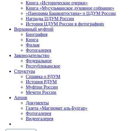
Книга «Исторические очерки»
Книга «Мусульманское духовное собрание»
«Панорама Башкортостана» о ЦДУМ России
Награды ЦДУМ России
История ЦДУМ России в фотографиях
Верховный муфтий
Биография
Книга
Фильм
Фотогалерея
Законодательство
Федеральное
Республиканское
Структура
Справка о РДУМ
История РДУМ
Муфтии России
Мечети России
Архив
Документы
Газета «Маглюмат аль-Булгар»
Фотогалерея
Видеогалерея