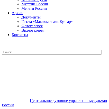
Муфтии России
Мечети России
Архив
Документы
Газета «Маглюмат аль-Булгар»
Фотогалерея
Видеогалерея
Контакты
Центральное духовное управление
мусульман России
Центральное духовное управление мусульман
России