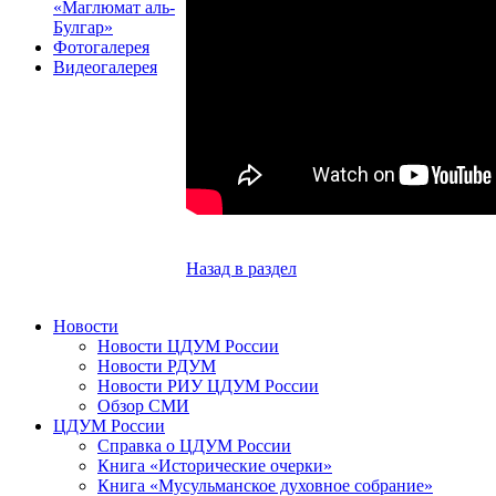
«Маглюмат аль-
Булгар»
Фотогалерея
Видеогалерея
Назад в раздел
Новости
Новости ЦДУМ России
Новости РДУМ
Новости РИУ ЦДУМ России
Обзор СМИ
ЦДУМ России
Справка о ЦДУМ России
Книга «Исторические очерки»
Книга «Мусульманское духовное собрание»