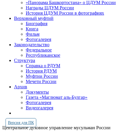
«Панорама Башкортостана» о ЦДУМ России
Награды ЦДУМ России
История ЦДУМ России в фотографиях
Верховный муфтий
Биография
Книга
Фильм
Фотогалерея
Законодательство
Федеральное
Республиканское
Структура
Справка о РДУМ
История РДУМ
Муфтии России
Мечети России
Архив
Документы
Газета «Маглюмат аль-Булгар»
Фотогалерея
Видеогалерея
Версия для ПК
Центральное духовное управление мусульман России