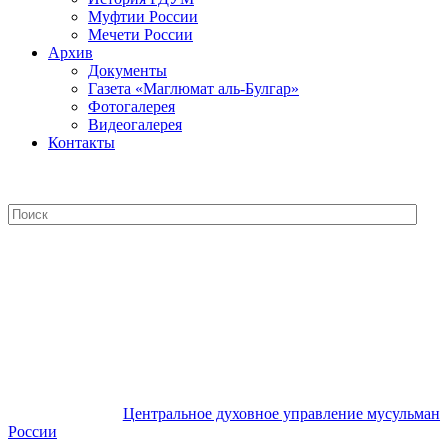
Муфтии России
Мечети России
Архив
Документы
Газета «Маглюмат аль-Булгар»
Фотогалерея
Видеогалерея
Контакты
Центральное духовное управление
мусульман России
Центральное духовное управление мусульман
России