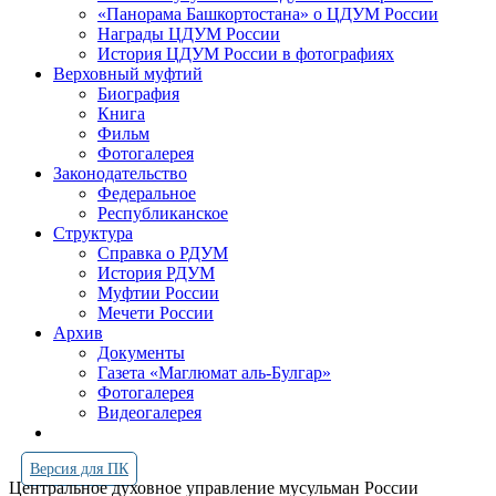
«Панорама Башкортостана» о ЦДУМ России
Награды ЦДУМ России
История ЦДУМ России в фотографиях
Верховный муфтий
Биография
Книга
Фильм
Фотогалерея
Законодательство
Федеральное
Республиканское
Структура
Справка о РДУМ
История РДУМ
Муфтии России
Мечети России
Архив
Документы
Газета «Маглюмат аль-Булгар»
Фотогалерея
Видеогалерея
Версия для ПК
Центральное духовное управление мусульман России