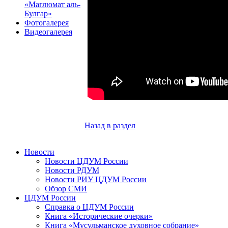
«Маглюмат аль-
Булгар»
Фотогалерея
Видеогалерея
Назад в раздел
Новости
Новости ЦДУМ России
Новости РДУМ
Новости РИУ ЦДУМ России
Обзор СМИ
ЦДУМ России
Справка о ЦДУМ России
Книга «Исторические очерки»
Книга «Мусульманское духовное собрание»