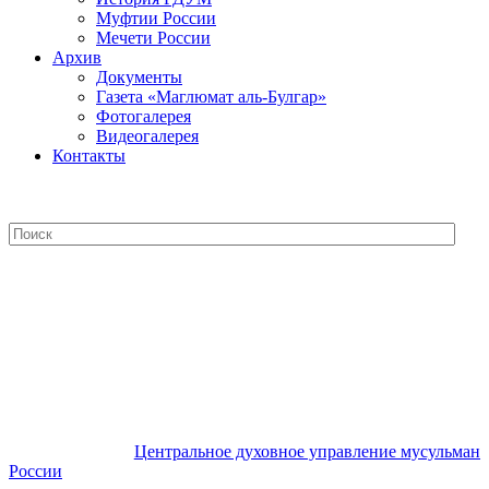
Муфтии России
Мечети России
Архив
Документы
Газета «Маглюмат аль-Булгар»
Фотогалерея
Видеогалерея
Контакты
Центральное духовное управление
мусульман России
Центральное духовное управление мусульман
России