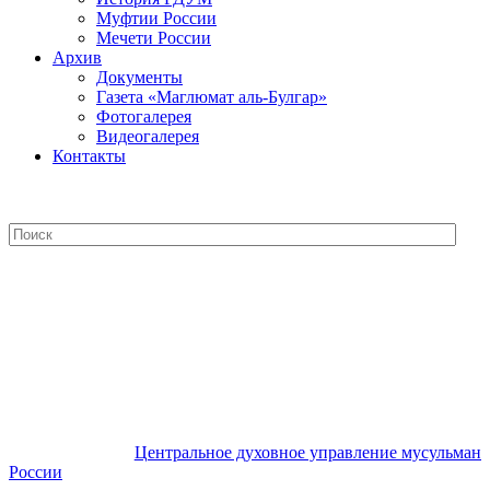
Муфтии России
Мечети России
Архив
Документы
Газета «Маглюмат аль-Булгар»
Фотогалерея
Видеогалерея
Контакты
Центральное духовное управление
мусульман России
Центральное духовное управление мусульман
России