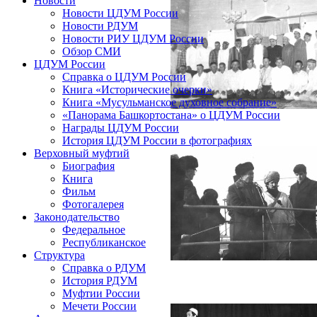
Новости
Новости ЦДУМ России
Новости РДУМ
Новости РИУ ЦДУМ России
Обзор СМИ
ЦДУМ России
Справка о ЦДУМ России
Книга «Исторические очерки»
Книга «Мусульманское духовное собрание»
«Панорама Башкортостана» о ЦДУМ России
Награды ЦДУМ России
История ЦДУМ России в фотографиях
Верховный муфтий
Биография
Книга
Фильм
Фотогалерея
Законодательство
Федеральное
Республиканское
Структура
Справка о РДУМ
История РДУМ
Муфтии России
Мечети России