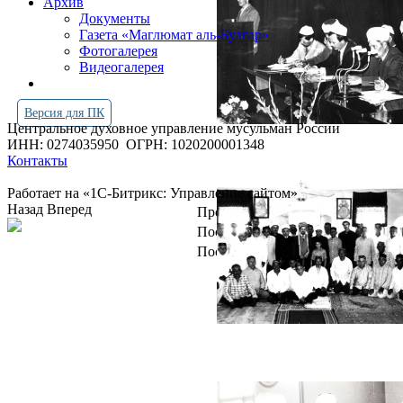
Архив
Документы
Газета «Маглюмат аль-Булгар»
Фотогалерея
Видеогалерея
Версия для ПК
Центральное духовное управление мусульман России
ИНН: 0274035950
ОГРН: 1020200001348
Контакты
Работает на «1С-Битрикс: Управление сайтом»
Назад
Вперед
Просмотров всего:
4259185
Посетителей сегодня:
4516
Посетителей в онлайн:
30