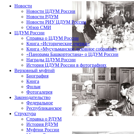
Новости
Новости ЦДУМ России
Новости РДУМ
Новости РИУ ЦДУМ России
Обзор СМИ
ЦДУМ России
Справка о ЦДУМ России
Книга «Исторические очерки»
Книга «Мусульманское духовное собрание»
«Панорама Башкортостана» о ЦДУМ России
Награды ЦДУМ России
История ЦДУМ России в фотографиях
Верховный муфтий
Биография
Книга
Фильм
Фотогалерея
Законодательство
Федеральное
Республиканское
Структура
Справка о РДУМ
История РДУМ
Муфтии России