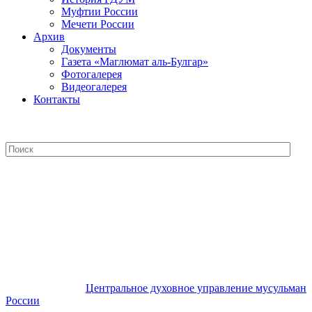
Муфтии России
Мечети России
Архив
Документы
Газета «Маглюмат аль-Булгар»
Фотогалерея
Видеогалерея
Контакты
Центральное духовное управление
мусульман России
Центральное духовное управление мусульман
России