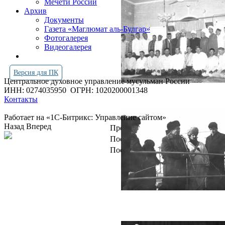
Мечети России
Архив
Документы
Газета «Маглюмат аль-Булгар»
Фотогалерея
Видеогалерея
Версия для ПК
Центральное духовное управление мусульман России
ИНН: 0274035950
ОГРН: 1020200001348
Контакты
Работает на «1С-Битрикс: Управление сайтом»
Назад
Вперед
Просмотров всего:
4262170
Посетителей сегодня:
2425
Посетителей в онлайн:
10