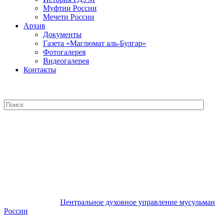
Муфтии России
Мечети России
Архив
Документы
Газета «Маглюмат аль-Булгар»
Фотогалерея
Видеогалерея
Контакты
Центральное духовное управление
мусульман России
Центральное духовное управление мусульман
России