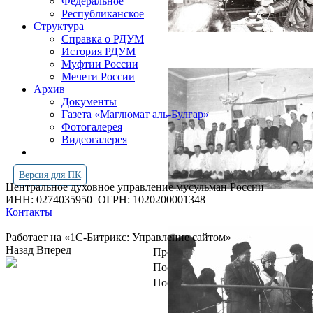
Федеральное
Республиканское
Структура
Справка о РДУМ
История РДУМ
Муфтии России
Мечети России
Архив
Документы
Газета «Маглюмат аль-Булгар»
Фотогалерея
Видеогалерея
Версия для ПК
Центральное духовное управление мусульман России
ИНН: 0274035950
ОГРН: 1020200001348
Контакты
Работает на «1С-Битрикс: Управление сайтом»
Назад
Вперед
Просмотров всего:
4251400
Посетителей сегодня:
1885
Посетителей в онлайн:
8