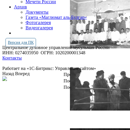
Мечети России
Архив
Документы
Газета «Маглюмат аль-Булгар»
Фотогалерея
Видеогалерея
Версия для ПК
Центральное духовное управление мусульман России
ИНН: 0274035950
ОГРН: 1020200001348
Контакты
Работает на «1С-Битрикс: Управление сайтом»
Назад
Вперед
Просмотров всего:
4257317
Посетителей сегодня:
2425
Посетителей в онлайн:
15