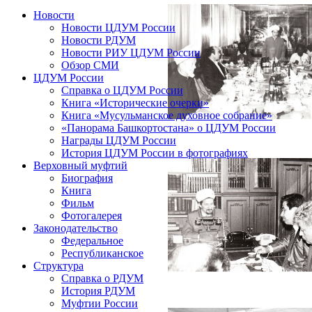
Новости
Новости ЦДУМ России
Новости РДУМ
Новости РИУ ЦДУМ России
Обзор СМИ
ЦДУМ России
Справка о ЦДУМ России
Книга «Исторические очерки»
Книга «Мусульманское духовное собрание»
«Панорама Башкортостана» о ЦДУМ России
Награды ЦДУМ России
История ЦДУМ России в фотографиях
Верховный муфтий
Биография
Книга
Фильм
Фотогалерея
Законодательство
Федеральное
Республиканское
Структура
Справка о РДУМ
История РДУМ
Муфтии России