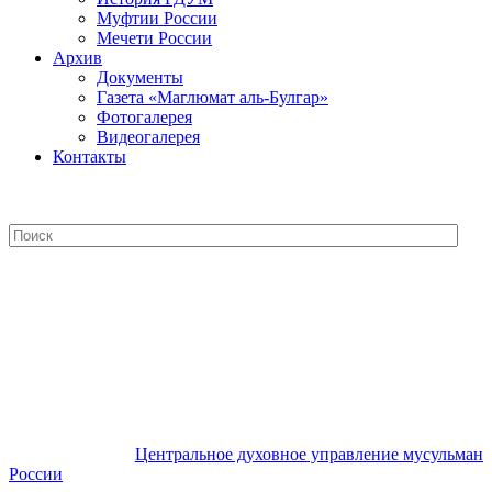
Муфтии России
Мечети России
Архив
Документы
Газета «Маглюмат аль-Булгар»
Фотогалерея
Видеогалерея
Контакты
Центральное духовное управление
мусульман России
Центральное духовное управление мусульман
России