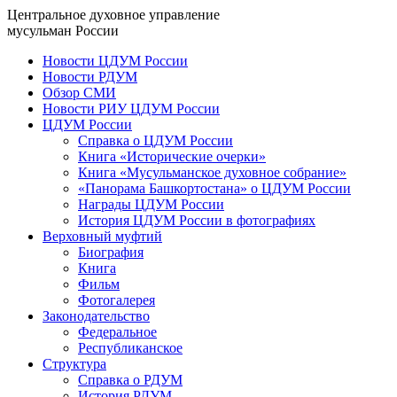
Центральное духовное управление
мусульман России
Новости ЦДУМ России
Новости РДУМ
Обзор СМИ
Новости РИУ ЦДУМ России
ЦДУМ России
Справка о ЦДУМ России
Книга «Исторические очерки»
Книга «Мусульманское духовное собрание»
«Панорама Башкортостана» о ЦДУМ России
Награды ЦДУМ России
История ЦДУМ России в фотографиях
Верховный муфтий
Биография
Книга
Фильм
Фотогалерея
Законодательство
Федеральное
Республиканское
Структура
Справка о РДУМ
История РДУМ