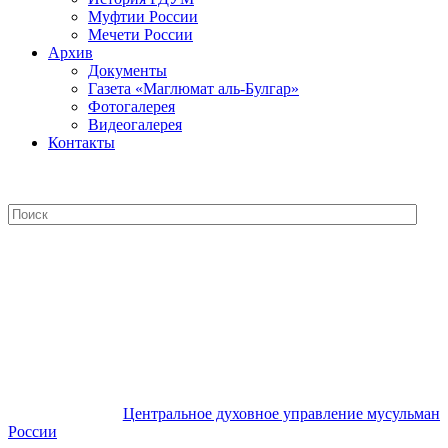
Муфтии России
Мечети России
Архив
Документы
Газета «Маглюмат аль-Булгар»
Фотогалерея
Видеогалерея
Контакты
Центральное духовное управление
мусульман России
Центральное духовное управление мусульман
России