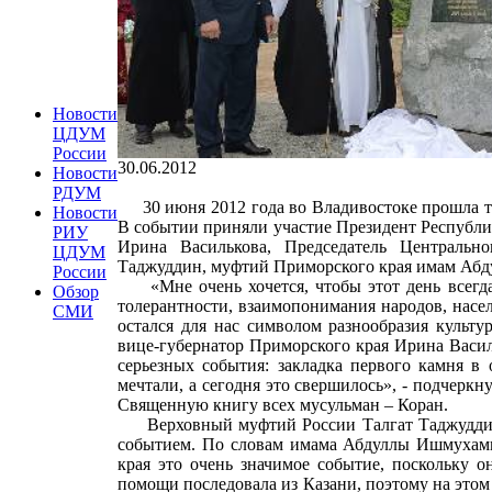
Новости
ЦДУМ
России
30.06.2012
Новости
РДУМ
30 июня 2012 года во Владивостоке прошла то
Новости
В событии приняли участие Президент Республи
РИУ
Ирина Василькова, Председатель Центральн
ЦДУМ
Таджуддин, муфтий Приморского края имам Абд
России
«Мне очень хочется, чтобы этот день всегда 
Обзор
толерантности, взаимопонимания народов, насе
СМИ
остался для нас символом разнообразия культу
вице-губернатор Приморского края Ирина Васил
серьезных события: закладка первого камня в
мечтали, а сегодня это свершилось», - подчерк
Священную книгу всех мусульман – Кора
Верховный муфтий России Талгат Таджуддин 
событием. По словам имама Абдуллы Ишмухамме
края это очень значимое событие, поскольку о
помощи последовала из Казани, поэтому на этом 