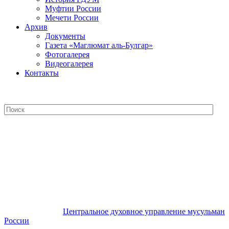
Муфтии России
Мечети России
Архив
Документы
Газета «Маглюмат аль-Булгар»
Фотогалерея
Видеогалерея
Контакты
Центральное духовное управление
мусульман России
Центральное духовное управление мусульман
России