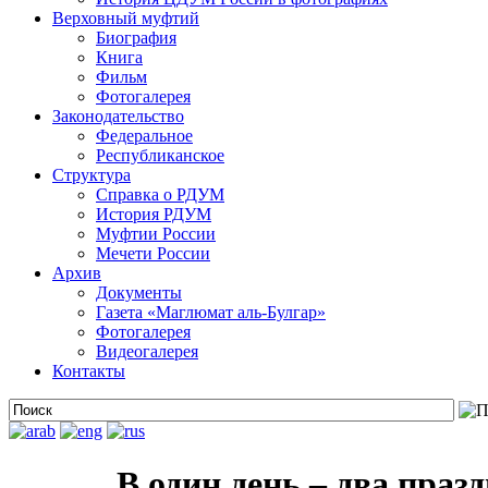
Верховный муфтий
Биография
Книга
Фильм
Фотогалерея
Законодательство
Федеральное
Республиканское
Структура
Справка о РДУМ
История РДУМ
Муфтии России
Мечети России
Архив
Документы
Газета «Маглюмат аль-Булгар»
Фотогалерея
Видеогалерея
Контакты
В один день – два праз