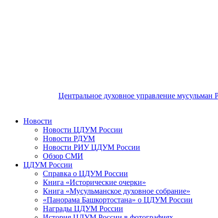
Центральное духовное управление мусульман 
Новости
Новости ЦДУМ России
Новости РДУМ
Новости РИУ ЦДУМ России
Обзор СМИ
ЦДУМ России
Справка о ЦДУМ России
Книга «Исторические очерки»
Книга «Мусульманское духовное собрание»
«Панорама Башкортостана» о ЦДУМ России
Награды ЦДУМ России
История ЦДУМ России в фотографиях