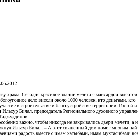
.06.2012
у храма. Сегодня красивое здание мечети с мансардой высотой 
богоугодное дело внесли около 1000 человек, кто деньгами, кто
частие в строительстве и благоустройстве территории. Гостей и
и Ильсур Билал, председатель Регионального духовного управле
Таджуддинов.
собенно важно, чтобы никогда не закрывались двери мечети, а 
черкнул Ильсур Билал. – А этот священный дом помог многим най
баевцами радость вместе с имам-хатыбами, имам-мухтасибами вс