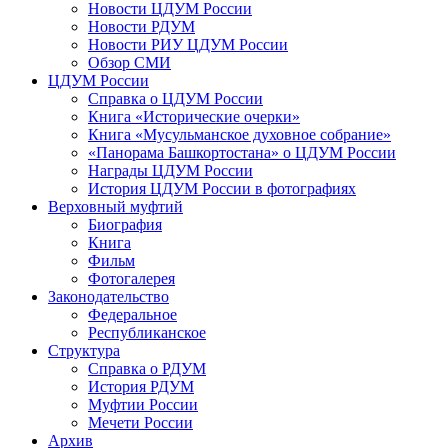
Новости ЦДУМ России
Новости РДУМ
Новости РИУ ЦДУМ России
Обзор СМИ
ЦДУМ России
Справка о ЦДУМ России
Книга «Исторические очерки»
Книга «Мусульманское духовное собрание»
«Панорама Башкортостана» о ЦДУМ России
Награды ЦДУМ России
История ЦДУМ России в фотографиях
Верховный муфтий
Биография
Книга
Фильм
Фотогалерея
Законодательство
Федеральное
Республиканское
Структура
Справка о РДУМ
История РДУМ
Муфтии России
Мечети России
Архив