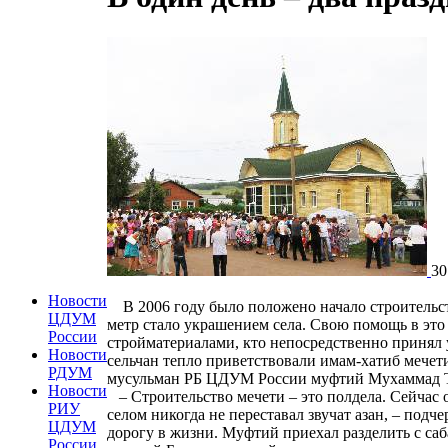
30
Новости
В 2006 году было положено начало строительств
ЦДУМ
метр стало украшением села. Свою помощь в это 
России
стройматериалами, кто непосредственно принял у
Новости
сельчан тепло приветствовали имам-хатиб мечет
РДУМ
мусульман РБ ЦДУМ России муфтий Мухаммад 
Новости
– Строительство мечети – это полдела. Сейчас о
РИУ
селом никогда не переставал звучат азан, – под
ЦДУМ
дорогу в жизни. Муфтий приехал разделить с са
России