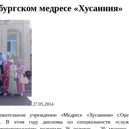
бургском медресе «Хусаиния»
27.05.2014
овательном учреждении «Медресе «Хусаиния» г.Оре
ов. В этом году дипломы по специальности «служ
вероисповедания» получили 36 человек – 20 мужчин