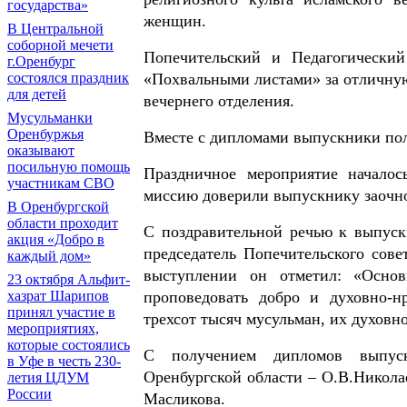
государства»
женщин.
В Центральной
соборной мечети
Попечительский и Педагогический
г.Оренбург
«Похвальными листами» за отличную 
состоялся праздник
для детей
вечернего отделения.
Мусульманки
Оренбуржья
Вместе с дипломами выпускники по
оказывают
посильную помощь
Праздничное мероприятие началос
участникам СВО
миссию доверили выпускнику заочно
В Оренбургской
области проходит
С поздравительной речью к выпуск
акция «Добро в
председатель Попечительского сове
каждый дом»
выступлении он отметил: «Основ
23 октября Альфит-
проповедовать добро и духовно-н
хазрат Шарипов
принял участие в
трехсот тысяч мусульман, их духовно
мероприятиях,
которые состоялись
С получением дипломов выпускн
в Уфе в честь 230-
Оренбургской области – О.В.Никола
летия ЦДУМ
России
Масликова.