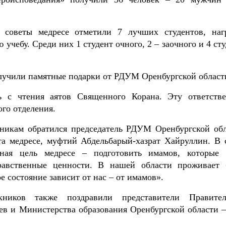
 советы медресе отметили 7 лучших студентов, наг
учебу. Среди них 1 студент очного, 2 – заочного и 4 ст
лучили памятные подарки от РДУМ Оренбургской област
ь с чтения аятов Священного Корана. Эту ответств
го отделения.
никам обратился председатель РДУМ Оренбургской обл
та медресе, муфтий Абдельбарый-хазрат Хайруллин. В 
ная цель медресе – подготовить имамов, которые 
равственные ценности. В нашей области проживает 
е состояние зависит от нас – от имамов».
иков также поздравили представители Правител
ев и Министерства образования Оренбургской области –