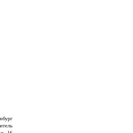
нбург
итель
 и 16