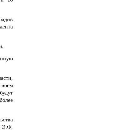
радив
удента
и.
енную
асти,
своем
будут
более
ьства
 Э.Ф.