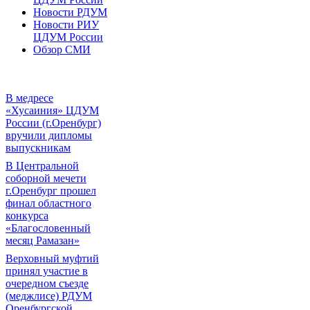
Новости РДУМ
Новости РИУ
ЦДУМ России
Обзор СМИ
В медресе
«Хусаиния» ЦДУМ
России (г.Оренбург)
вручили дипломы
выпускникам
В Центральной
соборной мечети
г.Оренбург прошел
финал областного
конкурса
«Благословенный
месяц Рамазан»
Верховный муфтий
принял участие в
очередном съезде
(меджлисе) РДУМ
Оренбургской