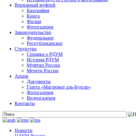
Верховный муфтий
Биография
Книга
Фильм
Фотогалерея
Законодательство
Федеральное
Республиканское
Структура
Справка о РДУМ
История РДУМ
Муфтии России
Мечети России
Архив
Документы
Газета «Маглюмат аль-Булгар»
Фотогалерея
Видеогалерея
Контакты
Новости
ЦДУМ России