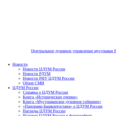
Центральное духовное управление мусульман 
Новости
Новости ЦДУМ России
Новости РДУМ
Новости РИУ ЦДУМ России
Обзор СМИ
ЦДУМ России
Справка о ЦДУМ России
Книга «Исторические очерки»
Книга «Мусульманское духовное собрание»
«Панорама Башкортостана» о ЦДУМ России
Награды ЦДУМ России
История ЦДУМ России в фотографиях