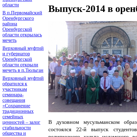
области
Выпуск-2014 в орен
В п.Первомайский
Оренбургского
района
Оренбургской
области открылась
мечеть
Верховный муфтий
и губернатор
Оренбургской
области открыли
мечеть в п.Тюльган
Верховный муфтий
обратился к
участникам
семинара-
совещания
«Сохранение
традиционных
семейных
В духовном мусульманском образ
ценностей – залог
стабильности
состоялся 22-й выпуск студент
общества и
религиозного культа исламского 