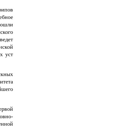
рипов
ебное
прошли
ского
ведет
нской
х уст
скных
итета
йшего
ервой
овно-
енной