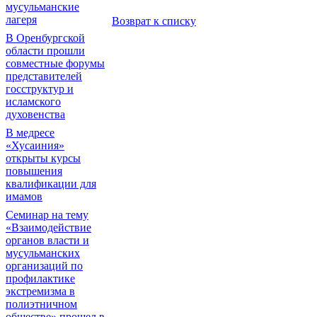
мусульманские
лагеря
Возврат к списку
В Оренбургской
области прошли
совместные форумы
представителей
госструктур и
исламского
духовенства
В медресе
«Хусаиния»
открыты курсы
повышения
квалификации для
имамов
Семинар на тему
«Взаимодействие
органов власти и
мусульманских
организаций по
профилактике
экстремизма в
полиэтничном
обществе» прошел в