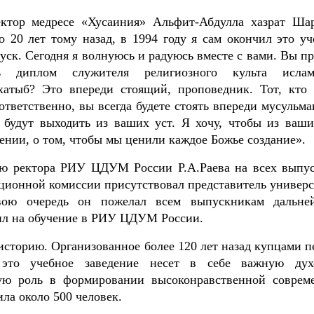
ктор медресе «Хусаиния» Альфит-Абдулла хазрат Ша
о 20 лет тому назад, в 1994 году я сам окончил это уч
пуск. Сегодня я волнуюсь и радуюсь вместе с вами. Вы 
 диплом служителя религиозного культа ислам
хатыб? Это впереди стоящий, проповедник. Тот, кто 
тветственно, вы всегда будете стоять впереди мусульма
 будут выходить из ваших уст. Я хочу, чтобы из ваши
ении, о том, чтобы мы ценили каждое Божье создание».
нию ректора РИУ ЦДУМ России Р.А.Раева на всех выпу
ационной комиссии присутствовал представитель универс
вою очередь он пожелал всем выпускникам дальне
ил на обучение в РИУ ЦДУМ России.
историю. Организованное более 120 лет назад купцами п
 это учебное заведение несет в себе важную дух
ную роль в формировании высоконравственной соврем
ла около 500 человек.