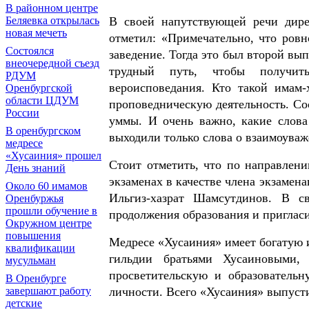
В районном центре
В своей напутствующей речи дире
Беляевка открылась
новая мечеть
отметил: «Примечательно, что ровн
Состоялся
заведение. Тогда это был второй вы
внеочередной съезд
трудный путь, чтобы получить
РДУМ
вероисповедания. Кто такой имам-
Оренбургской
области ЦДУМ
проповедническую деятельность. Соо
России
уммы. И очень важно, какие слова
В оренбургском
выходили только слова о взаимоуваж
медресе
«Хусаиния» прошел
Стоит отметить, что по направле
День знаний
экзаменах в качестве члена экзамен
Около 60 имамов
Ильгиз-хазрат Шамсутдинов. В с
Оренбуржья
прошли обучение в
продолжения образования и приглас
Окружном центре
повышения
Медресе «Хусаиния» имеет богатую 
квалификации
гильдии братьями Хусаиновыми,
мусульман
просветительскую и образователь
В Оренбурге
личности. Всего «Хусаиния» выпусти
завершают работу
детские