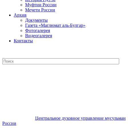
Муфтии России
Мечети России
Архив
Документы
Газета «Маглюмат аль-Булгар»
Фотогалерея
Видеогалерея
Контакты
Центральное духовное управление
мусульман России
Центральное духовное управление мусульман
России