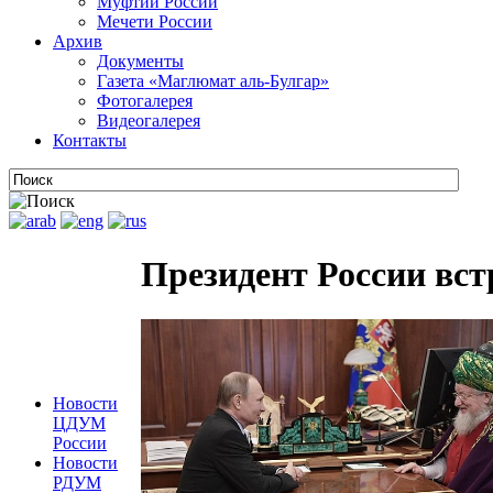
Муфтии России
Мечети России
Архив
Документы
Газета «Маглюмат аль-Булгар»
Фотогалерея
Видеогалерея
Контакты
Президент России вс
Новости
ЦДУМ
России
Новости
РДУМ