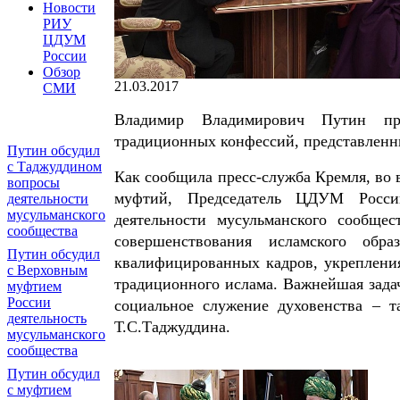
Новости
РИУ
ЦДУМ
России
Обзор
21.03.2017
СМИ
Владимир Владимирович Путин про
традиционных конфессий, представленн
Путин обсудил
с Таджуддином
Как сообщила пресс-служба Кремля, во 
вопросы
муфтий, Председатель ЦДУМ Росси
деятельности
мусульманского
деятельности мусульманского сообщ
сообщества
совершенствования исламского обр
Путин обсудил
квалифицированных кадров, укрепления
с Верховным
традиционного ислама. Важнейшая задач
муфтием
России
социальное служение духовенства – т
деятельность
Т.С.Таджуддина.
мусульманского
сообщества
Путин обсудил
с муфтием