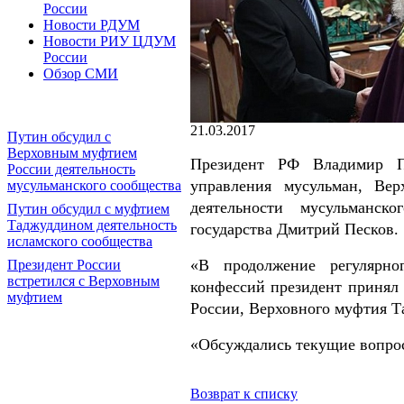
России
Новости РДУМ
Новости РИУ ЦДУМ
России
Обзор СМИ
21.03.2017
Путин обсудил с
Верховным муфтием
Президент РФ Владимир Пу
России деятельность
управления мусульман, Ве
мусульманского сообщества
деятельности мусульманск
Путин обсудил с муфтием
Таджуддином деятельность
государства Дмитрий Песков.
исламского сообщества
«В продолжение регулярно
Президент России
встретился с Верховным
конфессий президент принял 
муфтием
России, Верховного муфтия Та
«Обсуждались текущие вопрос
Возврат к списку