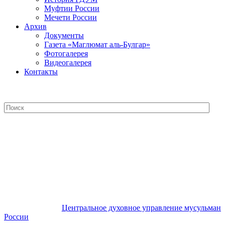
Муфтии России
Мечети России
Архив
Документы
Газета «Маглюмат аль-Булгар»
Фотогалерея
Видеогалерея
Контакты
Центральное духовное управление
мусульман России
Центральное духовное управление мусульман
России