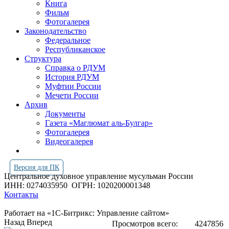
Книга
Фильм
Фотогалерея
Законодательство
Федеральное
Республиканское
Структура
Справка о РДУМ
История РДУМ
Муфтии России
Мечети России
Архив
Документы
Газета «Маглюмат аль-Булгар»
Фотогалерея
Видеогалерея
Версия для ПК
Центральное духовное управление мусульман России
ИНН: 0274035950
ОГРН: 1020200001348
Контакты
Работает на «1С-Битрикс: Управление сайтом»
Назад
Вперед
Просмотров всего:
4247856