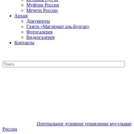
Муфтии России
Мечети России
Архив
Документы
Газета «Маглюмат аль-Булгар»
Фотогалерея
Видеогалерея
Контакты
Центральное духовное управление
мусульман России
Центральное духовное управление мусульман
России