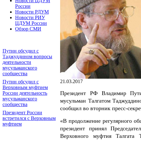
Новости ЦДУМ
России
Новости РДУМ
Новости РИУ
ЦДУМ России
Обзор СМИ
Путин обсудил с
Таджуддином вопросы
деятельности
мусульманского
сообщества
21.03.2017
Путин обсудил с
Верховным муфтием
Президент РФ Владимир Пути
России деятельность
мусульманского
мусульман Талгатом Таджуддино
сообщества
сообщил во вторник пресс-секре
Президент России
встретился с Верховным
«В продолжение регулярного об
муфтием
президент принял Председате
Верховного муфтия Талгата 