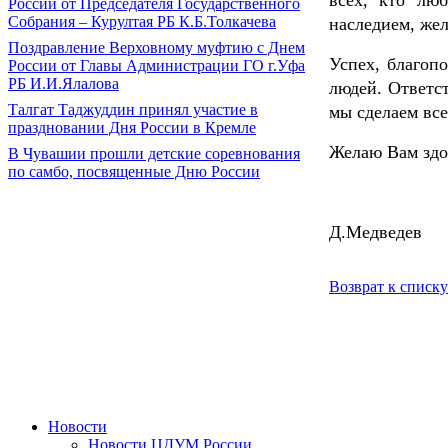
всех, кто лю
России от Председателя Государственного
Собрания – Курултая РБ К.Б.Толкачева
наследием, жел
Поздравление Верховному муфтию с Днем
Успех, благопо
России от Главы Администрации ГО г.Уфа
РБ И.И.Ялалова
людей. Ответс
Талгат Таджуддин принял участие в
мы сделаем все
праздновании Дня России в Кремле
Желаю Вам здор
В Чувашии прошли детские соревнования
по самбо, посвященные Дню России
Д.Медведев
Возврат к списку
Новости
Новости ЦДУМ России