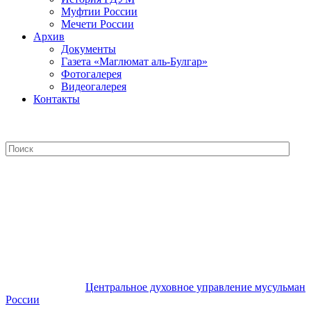
Муфтии России
Мечети России
Архив
Документы
Газета «Маглюмат аль-Булгар»
Фотогалерея
Видеогалерея
Контакты
Центральное духовное управление
мусульман России
Центральное духовное управление мусульман
России