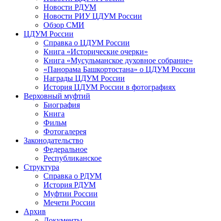
Новости РДУМ
Новости РИУ ЦДУМ России
Обзор СМИ
ЦДУМ России
Справка о ЦДУМ России
Книга «Исторические очерки»
Книга «Мусульманское духовное собрание»
«Панорама Башкортостана» о ЦДУМ России
Награды ЦДУМ России
История ЦДУМ России в фотографиях
Верховный муфтий
Биография
Книга
Фильм
Фотогалерея
Законодательство
Федеральное
Республиканское
Структура
Справка о РДУМ
История РДУМ
Муфтии России
Мечети России
Архив
Документы