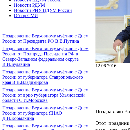
Новости РДУМ
Новости РИУ ЦДУМ России
Обзор СМИ
Поздравление Верховному муфтию с Днем
России от Президента РФ В.В.Путина
Поздравление Верховному муфтию с Днем
России от Полпреда Президента РФ в
Северо-Западном федеральном округе
В.И.Булавина
12.06.2016
Поздравление Верховному муфтию с Днем
России от губернатора Ставропольского
края В.В.Владимирова
Поздравление Верховному муфтию с Днем
России от врио губернатора Ульяновской
области С.И.Морозова
Поздравление Верховному муфтию с Днем
Поздравляю Ва
России от губернатора ЯНАО
Д.Н.Кобылкина
Этот праздник
Поздравление Верховному муфтию с Днем