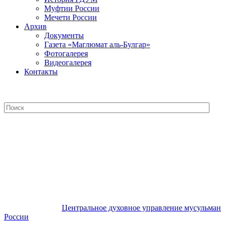
Муфтии России
Мечети России
Архив
Документы
Газета «Маглюмат аль-Булгар»
Фотогалерея
Видеогалерея
Контакты
Центральное духовное управление
мусульман России
Центральное духовное управление мусульман
России