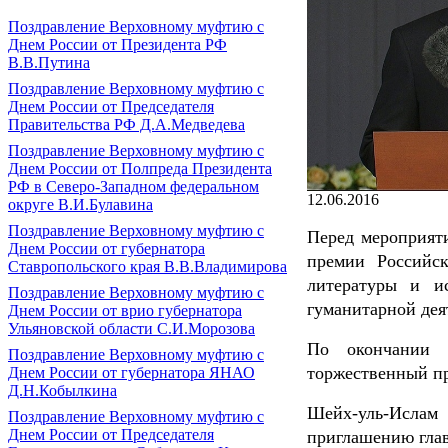
Поздравление Верховному муфтию с
Днем России от Президента РФ
В.В.Путина
Поздравление Верховному муфтию с
Днем России от Председателя
Правительства РФ Д.А.Медведева
Поздравление Верховному муфтию с
Днем России от Полпреда Президента
РФ в Северо-Западном федеральном
12.06.2016
округе В.И.Булавина
Поздравление Верховному муфтию с
Перед мероприят
Днем России от губернатора
премии Российс
Ставропольского края В.В.Владимирова
литературы и и
Поздравление Верховному муфтию с
гуманитарной дея
Днем России от врио губернатора
Ульяновской области С.И.Морозова
По окончании 
Поздравление Верховному муфтию с
торжественный пр
Днем России от губернатора ЯНАО
Д.Н.Кобылкина
Шейх-уль-Исла
Поздравление Верховному муфтию с
Днем России от Председателя
приглашению гла