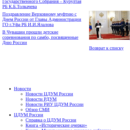
Государственного Собрания – Курултая
РБ К.Б.Толкачева
Поздравление Верховному муфтию с
Днем России от Главы Администрации
ГО г.Уфа РБ И.И.Ялалова
В Чувашии прошли детские
соревнования по самбо, посвященные
Дню России
Возврат к списку
Новости
Новости ЦДУМ России
Новости РДУМ
Новости РИУ ЦДУМ России
Обзор СМИ
ЦДУМ России
Справка о ЦДУМ России
Книга «Исторические очерки»