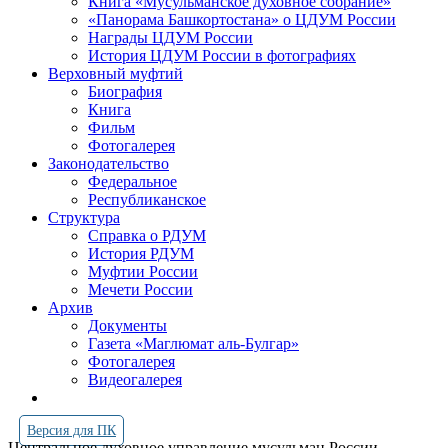
Книга «Мусульманское духовное собрание»
«Панорама Башкортостана» о ЦДУМ России
Награды ЦДУМ России
История ЦДУМ России в фотографиях
Верховный муфтий
Биография
Книга
Фильм
Фотогалерея
Законодательство
Федеральное
Республиканское
Структура
Справка о РДУМ
История РДУМ
Муфтии России
Мечети России
Архив
Документы
Газета «Маглюмат аль-Булгар»
Фотогалерея
Видеогалерея
Версия для ПК
Центральное духовное управление мусульман России