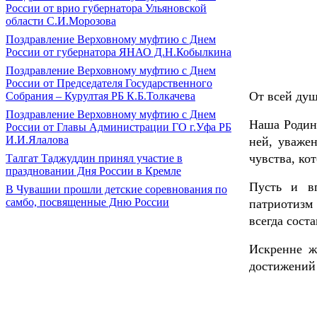
России от врио губернатора Ульяновской
области С.И.Морозова
Поздравление Верховному муфтию с Днем
России от губернатора ЯНАО Д.Н.Кобылкина
Поздравление Верховному муфтию с Днем
России от Председателя Государственного
От всей душ
Собрания – Курултая РБ К.Б.Толкачева
Поздравление Верховному муфтию с Днем
Наша Родина
России от Главы Администрации ГО г.Уфа РБ
И.И.Ялалова
ней, уваже
чувства, ко
Талгат Таджуддин принял участие в
праздновании Дня России в Кремле
Пусть и в
В Чувашии прошли детские соревнования по
самбо, посвященные Дню России
патриотизм
всегда сост
Искренне ж
достижений 