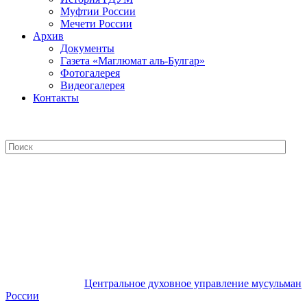
Муфтии России
Мечети России
Архив
Документы
Газета «Маглюмат аль-Булгар»
Фотогалерея
Видеогалерея
Контакты
Центральное духовное управление
мусульман России
Центральное духовное управление мусульман
России