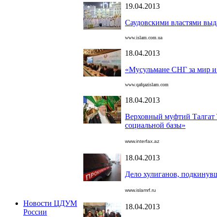
19.04.2013
Саудовскими властями выд
www.islam.com.ua
18.04.2013
«Мусульмане СНГ за мир и
www.qafqazislam.com
18.04.2013
Верховный муфтий Талгат 
социальной базы»
www.interfax.az
18.04.2013
Дело хулиганов, подкинувш
www.islamrf.ru
Новости ЦДУМ
18.04.2013
России