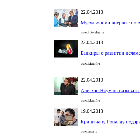
22.04.2013
Мусульманин впервые пол
www.info-islam.ru
22.04.2013
Банкиры о развитии ислам
www.islamrf.ru
22.04.2013
Али-хан Ноуман: называтьс
www.islamrf.ru
19.04.2013
Криштиану Роналду подар
www.ansar.ru