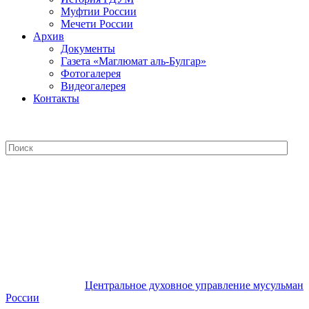
Муфтии России
Мечети России
Архив
Документы
Газета «Маглюмат аль-Булгар»
Фотогалерея
Видеогалерея
Контакты
Центральное духовное управление
мусульман России
Центральное духовное управление мусульман
России