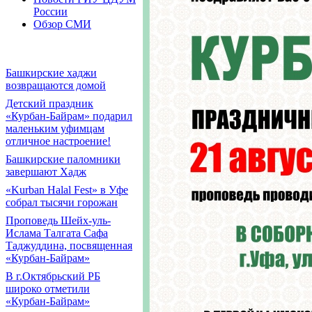
России
Обзор СМИ
Башкирские хаджи
возвращаются домой
Детский праздник
«Курбан-Байрам» подарил
маленьким уфимцам
отличное настроение!
Башкирские паломники
завершают Хадж
«Kurban Halal Fest» в Уфе
собрал тысячи горожан
Проповедь Шейх-уль-
Ислама Талгата Сафа
Таджуддина, посвященная
«Курбан-Байрам»
В г.Октябрьский РБ
широко отметили
«Курбан-Байрам»