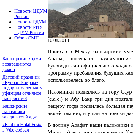
Новости ЦДУМ
России
Новости РДУМ
Новости РИУ
ЦДУМ России
Обзор СМИ
16.08.2018
Приехав в Мекку, башкирские мус
Арафа, посещают культурно-ист
Башкирские хаджи
возвращаются
Руководители официального хадж-о
домой
программу пребывания будущих хадж
Детский праздник
использовалась во благо.
«Курбан-Байрам»
подарил маленьким
Паломники поднялись на гору Саур
уфимцам отличное
(с.а.с.) и Абу Бакр три дня прята
настроение!
пещеру тогда появилась большая пау
Башкирские
паломники
людей там нет, и ушли на поиски да
завершают Хадж
В долину Арафат наши паломники от
«Kurban Halal Fest»
в Уфе собрал
Милости) – в дни совершения Хад