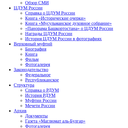
Обзор СМИ
ЦДУМ России
Справка о ЦДУМ России
Книга «Исторические очерки»
Книга «Мусульманское духовное собрание»
«Панорама Башкортостана» о ЦДУМ России
Награды ЦДУМ России
История ЦДУМ России в фотографиях
Верховный муфтий
Биография
Книга
Фильм
Фотогалерея
Законодательство
Федеральное
Республиканское
Структура
Справка о РДУМ
История РДУМ
Муфтии России
Мечети России
Архив
Документы
Газета «Маглюмат аль-Булгар»
Фотогалерея