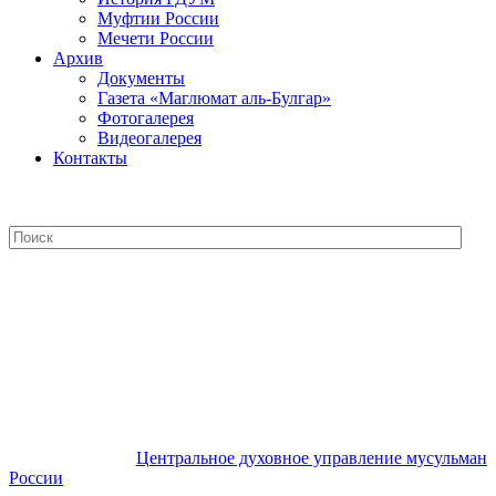
Муфтии России
Мечети России
Архив
Документы
Газета «Маглюмат аль-Булгар»
Фотогалерея
Видеогалерея
Контакты
Центральное духовное управление
мусульман России
Центральное духовное управление мусульман
России