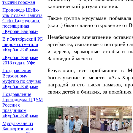
тысячи горожан
канонический ритуал стояния.
Проповедь Шейх-
уль-Ислама Талгата
Также группа мусульман побывала
Сафа Таджуддина,
(с.а.с.) было явлено откровение от
посвященная
«Курбан-Байрам»
Незабываемое впечатление оставил
В г.Октябрьский РБ
артефакты, связанные с историей са
широко отметили
«Курбан-Байрам»
и дерева, мраморные столбы и ша
«Курбан-Байрам»
Заповедной мечети.
2018 года в Уфе
Безусловно, все прибывшие в М
Поздравления
Верховному
богослужение в мечети «Аль-Хара
муфтию по случаю
наградой за сто тысяч намазов, п
«Курбан-Байрам»
своих детей и близких, за покойных
Поздравление
Президиума ЦДУМ
России с
праздником
«Курбан-Байрам»
Мусульмане из
Башкортостана