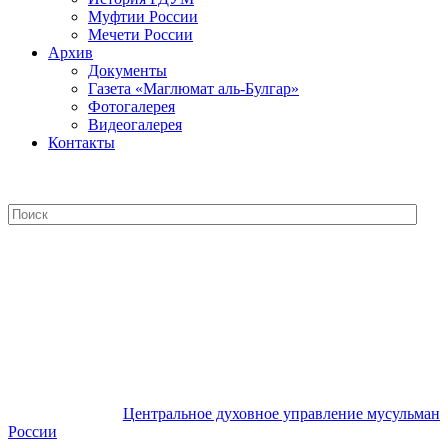
Муфтии России
Мечети России
Архив
Документы
Газета «Маглюмат аль-Булгар»
Фотогалерея
Видеогалерея
Контакты
Центральное духовное управление
мусульман России
Центральное духовное управление мусульман
России