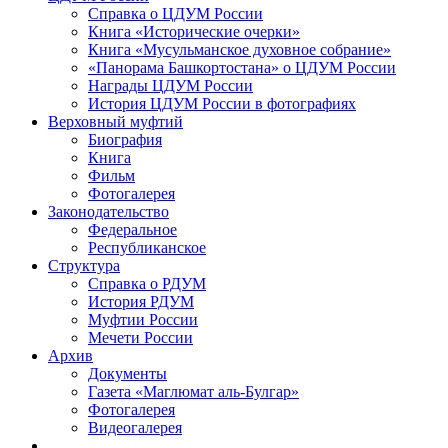
Справка о ЦДУМ России
Книга «Исторические очерки»
Книга «Мусульманское духовное собрание»
«Панорама Башкортостана» о ЦДУМ России
Награды ЦДУМ России
История ЦДУМ России в фотографиях
Верховный муфтий
Биография
Книга
Фильм
Фотогалерея
Законодательство
Федеральное
Республиканское
Структура
Справка о РДУМ
История РДУМ
Муфтии России
Мечети России
Архив
Документы
Газета «Маглюмат аль-Булгар»
Фотогалерея
Видеогалерея