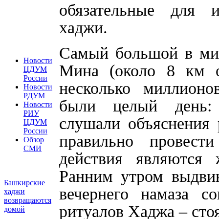
обязательные для 
хаджи.
Самый большой в мир
Новости
Мина (около 8 км о
ЦДУМ
России
несколько миллионо
Новости
РДУМ
были целый день: 
Новости
РИУ
слушали объяснения 
ЦДУМ
России
правильно провест
Обзор
СМИ
действия являются 
Ранним утром выдвин
Башкирские
вечернего намаза с
хаджи
возвращаются
ритуалов Хаджа – сто
домой