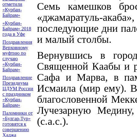
Семь камешков бро
отметили
«Курбан-
«джамаратуль-акаба
Байрам»
«Курбан-
последующие дни пал
Байрам» 2018
года в Уфе
и малый столбы.
Поздравления
Верховному
Вернувшись в город
муфтию по
случаю
Священной Каабы и р
«Курбан-
Байрам»
Сафа и Марва, в па
Поздравление
Президиума
Исмаила (мир ему). В
ЦДУМ России
с праздником
благословенной Мекке
«Курбан-
Байрам»
Лучезарную Медину,
Паломники от
(с.а.с.).
«Булгар-Тур»
готовятся к
совершению
Хаджа