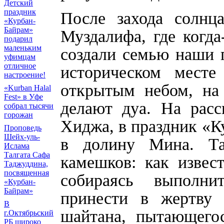
Детский
праздник
После захода солнц
«Курбан-
Байрам»
Муздалифа, где когда
подарил
маленьким
создали семью наши 
уфимцам
отличное
историческом месте
настроение!
открытым небом, на
«Kurban Halal
Fest» в Уфе
делают дуа. На расс
собрал тысячи
горожан
Хиджа, в праздник «К
Проповедь
Шейх-уль-
в долину Мина. Та
Ислама
Талгата Сафа
камешков: как извес
Таджуддина,
посвященная
собираясь выполн
«Курбан-
Байрам»
принести в жертву 
В
шайтана, пытающегос
г.Октябрьский
РБ широко