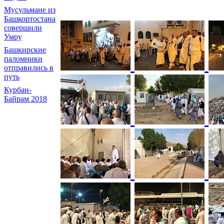
Мусульмане из
Башкортостана
совершили
Умру
Башкирские
паломники
отправились в
путь
Курбан-
Байрам 2018