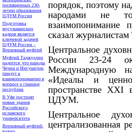
порядок, поэтому на
посвященных 230-
летию образования
народами не то
ЦДУМ России
взаимопонимание п
Подготовка
мусульманских
сказал журналистам 
кадров является
ключевой задачей
ЦДУМ России –
Центральное духов
Верховный муфтий
России 23-24 
Муфтий Таджуддин
надеется, что народы
Международную на
Чечни и Ингушетии
придут к
«Идеалы и ценно
взаимопониманию в
вопросе о границе
пространстве XXI 
республик
В Уфе построят
ЦДУМ.
новые здания
Российского
Центральное дух
исламского
университета
централизованная р
Верховный муфтий:
важно