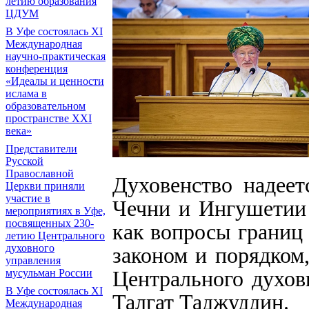
летию образования
ЦДУМ
В Уфе состоялась XI
Международная
научно-практическая
конференция
«Идеалы и ценности
ислама в
образовательном
пространстве XXI
века»
Представители
Русской
Православной
Духовенство надеет
Церкви приняли
участие в
Чечни и Ингушетии 
мероприятиях в Уфе,
посвященных 230-
как вопросы границ 
летию Центрального
духовного
законом и порядком
управления
мусульман России
Центрального духов
В Уфе состоялась XI
Талгат Таджуддин.
Международная