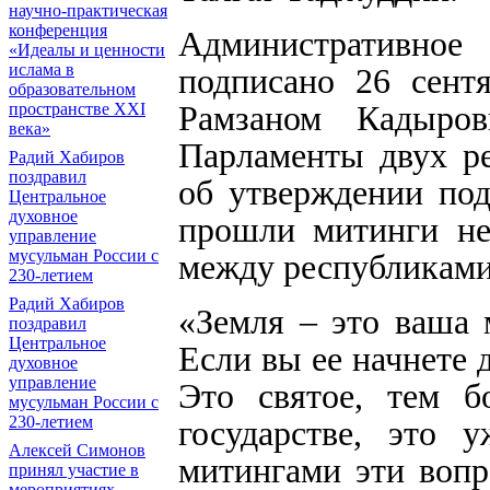
научно-практическая
конференция
Административно
«Идеалы и ценности
ислама в
подписано 26 сент
образовательном
пространстве XXI
Рамзаном Кадыро
века»
Парламенты двух ре
Радий Хабиров
поздравил
об утверждении под
Центральное
духовное
прошли митинги не
управление
мусульман России с
между республиками
230-летием
Радий Хабиров
«Земля – это ваша м
поздравил
Центральное
Если вы ее начнете д
духовное
управление
Это святое, тем 
мусульман России с
230-летием
государстве, это 
Алексей Симонов
митингами эти вопр
принял участие в
мероприятиях,