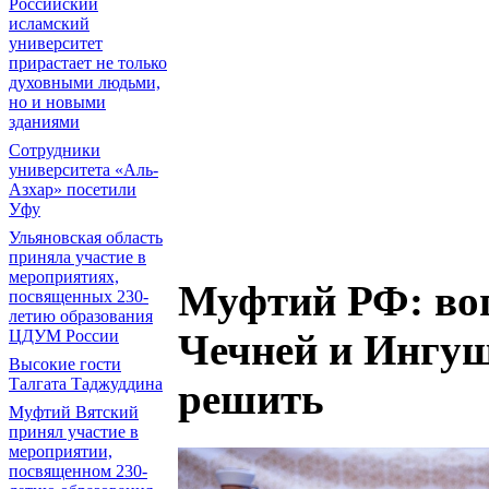
Российский
исламский
университет
прирастает не только
духовными людьми,
но и новыми
зданиями
Сотрудники
университета «Аль-
Азхар» посетили
Уфу
Ульяновская область
приняла участие в
мероприятиях,
Муфтий РФ: во
посвященных 230-
летию образования
ЦДУМ России
Чечней и Ингуш
Высокие гости
Талгата Таджуддина
решить
Муфтий Вятский
принял участие в
мероприятии,
посвященном 230-