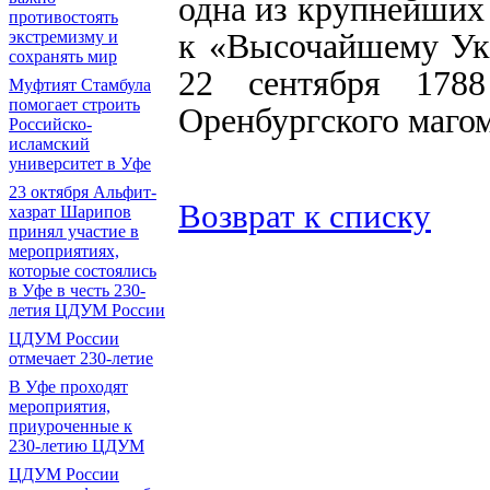
одна из крупнейших
противостоять
экстремизму и
к «Высочайшему Ука
сохранять мир
22 сентября 178
Муфтият Стамбула
помогает строить
Оренбургского магом
Российско-
исламский
университет в Уфе
23 октября Альфит-
Возврат к списку
хазрат Шарипов
принял участие в
мероприятиях,
которые состоялись
в Уфе в честь 230-
летия ЦДУМ России
ЦДУМ России
отмечает 230-летие
В Уфе проходят
мероприятия,
приуроченные к
230-летию ЦДУМ
ЦДУМ России