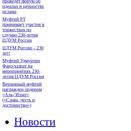
проведет форум об
идеалах и ценностях
ислама
Муфтий РТ
принимает участие в
торжествах по
случаю 230-летия
ЦДУМ России
ЦДУМ России – 230
лет!
Муфтий Удмуртии
Фаиз-хазрат на
мероприятиях 230-
летия ЦДУМ России
Верховный муфтий
награжден орденом
«Аль-’Иззат»
(«Слава, честь и
достоинство»)
Новости