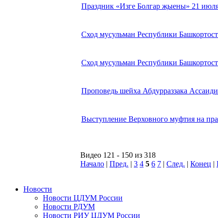
Праздник «Изге Болгар җыены» 21 июля
Сход мусульман Республики Башкортоста
Сход мусульман Республики Башкортост
Проповедь шейха Абдурраззака Ассаиди 
Выступление Верховного муфтия на праз
Видео 121 - 150 из 318
Начало
|
Пред.
|
3
4
5
6
7
|
След.
|
Конец
|
Новости
Новости ЦДУМ России
Новости РДУМ
Новости РИУ ЦДУМ России