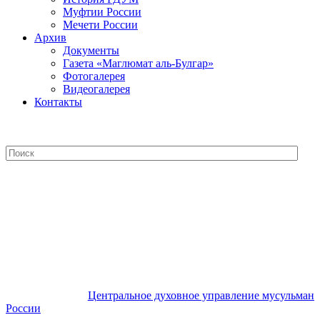
Муфтии России
Мечети России
Архив
Документы
Газета «Маглюмат аль-Булгар»
Фотогалерея
Видеогалерея
Контакты
Центральное духовное управление
мусульман России
Центральное духовное управление мусульман
России