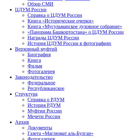
Обзор СМИ
ЦДУМ России
Справка о ЦДУМ России
Книга «Исторические очерки»
Книга «Мусульманское духовное собрание»
«Панорама Башкортостана» о ЦДУМ России
Награды ЦДУМ России
История ЦДУМ России в фотографиях
Верховный муфтий
Биография
Книга
Фильм
Фотогалерея
Законодательство
Федеральное
Республиканское
Структура
Справка о РДУМ
История РДУМ
Муфтии России
Мечети России
Архив
Документы
Газета «Маглюмат аль-Булгар»
Фотогалерея