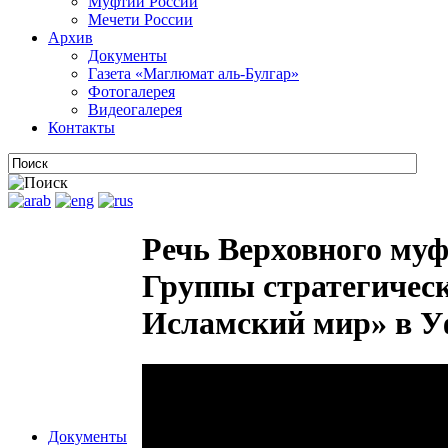
Муфтии России
Мечети России
Архив
Документы
Газета «Маглюмат аль-Булгар»
Фотогалерея
Видеогалерея
Контакты
Речь Верховного муф
Группы стратегическ
Исламский мир» в Уф
Документы