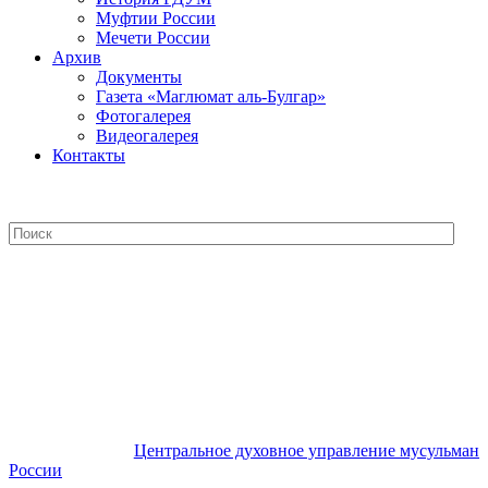
Муфтии России
Мечети России
Архив
Документы
Газета «Маглюмат аль-Булгар»
Фотогалерея
Видеогалерея
Контакты
Центральное духовное управление
мусульман России
Центральное духовное управление мусульман
России