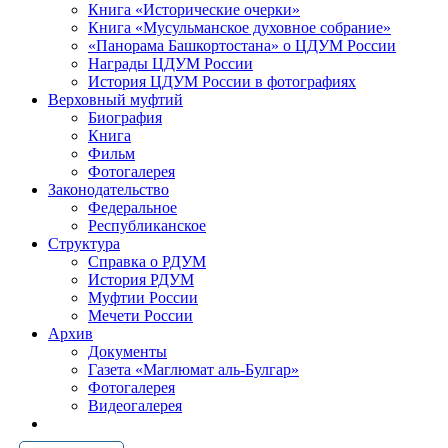
Книга «Исторические очерки»
Книга «Мусульманское духовное собрание»
«Панорама Башкортостана» о ЦДУМ России
Награды ЦДУМ России
История ЦДУМ России в фотографиях
Верховный муфтий
Биография
Книга
Фильм
Фотогалерея
Законодательство
Федеральное
Республиканское
Структура
Справка о РДУМ
История РДУМ
Муфтии России
Мечети России
Архив
Документы
Газета «Маглюмат аль-Булгар»
Фотогалерея
Видеогалерея