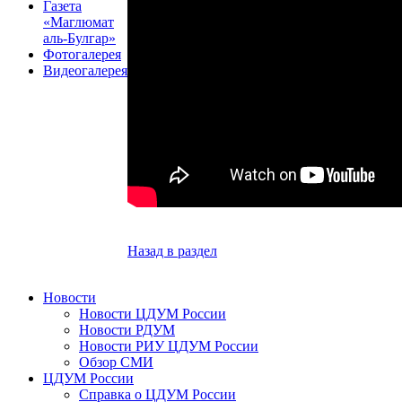
Газета
«Маглюмат
аль-Булгар»
Фотогалерея
Видеогалерея
Назад в раздел
Новости
Новости ЦДУМ России
Новости РДУМ
Новости РИУ ЦДУМ России
Обзор СМИ
ЦДУМ России
Справка о ЦДУМ России