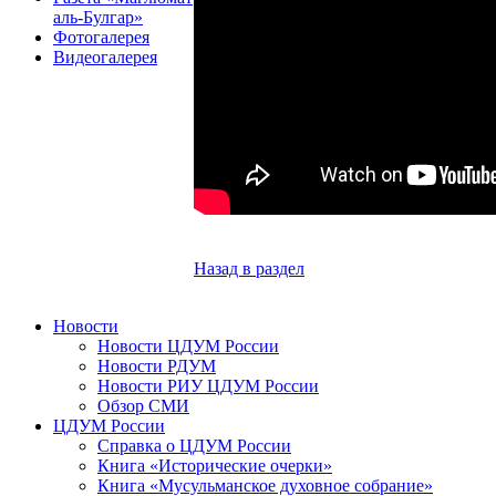
аль-Булгар»
Фотогалерея
Видеогалерея
Назад в раздел
Новости
Новости ЦДУМ России
Новости РДУМ
Новости РИУ ЦДУМ России
Обзор СМИ
ЦДУМ России
Справка о ЦДУМ России
Книга «Исторические очерки»
Книга «Мусульманское духовное собрание»