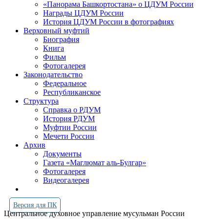
«Панорама Башкортостана» о ЦДУМ России
Награды ЦДУМ России
История ЦДУМ России в фотографиях
Верховный муфтий
Биография
Книга
Фильм
Фотогалерея
Законодательство
Федеральное
Республиканское
Структура
Справка о РДУМ
История РДУМ
Муфтии России
Мечети России
Архив
Документы
Газета «Маглюмат аль-Булгар»
Фотогалерея
Видеогалерея
Версия для ПК
Центральное духовное управление мусульман России