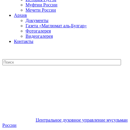
Муфтии России
Мечети России
Архив
Документы
Газета «Маглюмат аль-Булгар»
Фотогалерея
Видеогалерея
Контакты
Центральное духовное управление
мусульман России
Центральное духовное управление мусульман
России