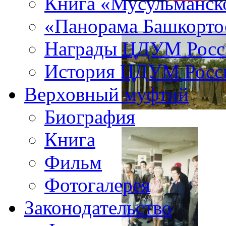
Книга «Мусульманско
«Панорама Башкорто
Награды ЦДУМ Росс
История ЦДУМ Росси
Верховный муфтий
Биография
Книга
Фильм
Фотогалерея
Законодательство