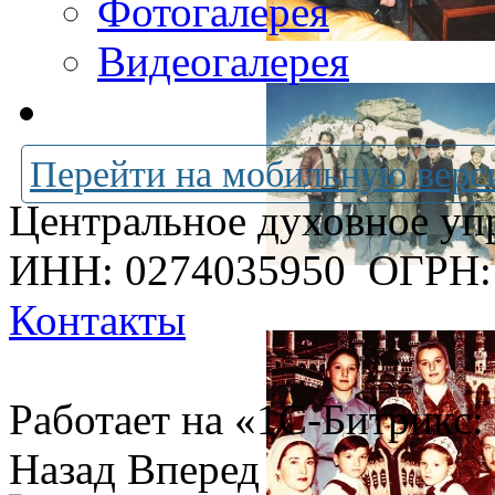
Фотогалерея
Видеогалерея
Перейти на мобильную верс
Центральное духовное уп
ИНН: 0274035950
ОГРН:
Контакты
Работает на «1С-Битрикс:
Назад
Вперед