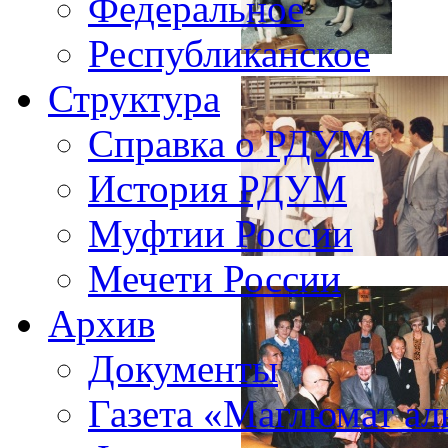
Федеральное
Республиканское
Структура
Справка о РДУМ
История РДУМ
Муфтии России
Мечети России
Архив
Документы
Газета «Маглюмат ал