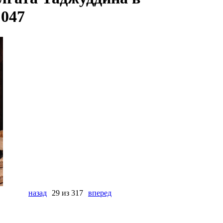
 047
назад
29 из 317
вперед