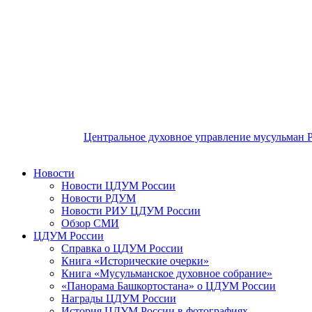
Центральное духовное управление мусульман 
Новости
Новости ЦДУМ России
Новости РДУМ
Новости РИУ ЦДУМ России
Обзор СМИ
ЦДУМ России
Справка о ЦДУМ России
Книга «Исторические очерки»
Книга «Мусульманское духовное собрание»
«Панорама Башкортостана» о ЦДУМ России
Награды ЦДУМ России
История ЦДУМ России в фотографиях