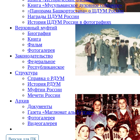
Книга «Мусульманское духовное собрание»
«Панорама Башкортостана» о ЦДУМ России
Награды ЦДУМ России
История ЦДУМ России в фотографиях
Верховный муфтий
Биография
Книга
Фильм
Фотогалерея
Законодательство
Федеральное
Республиканское
Структура
Справка о РДУМ
История РДУМ
Муфтии России
Мечети России
Архив
Документы
Газета «Маглюмат аль-Булгар»
Фотогалерея
Видеогалерея
Версия для ПК