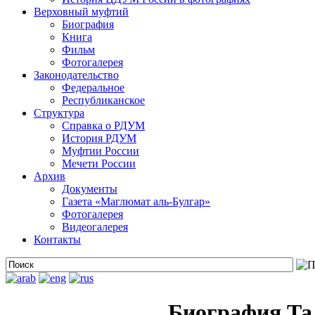
Верховный муфтий
Биография
Книга
Фильм
Фотогалерея
Законодательство
Федеральное
Республиканское
Структура
Справка о РДУМ
История РДУМ
Муфтии России
Мечети России
Архив
Документы
Газета «Маглюмат аль-Булгар»
Фотогалерея
Видеогалерея
Контакты
Биография Та