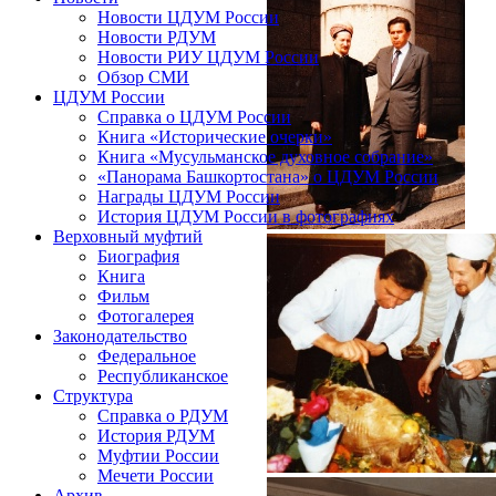
Новости ЦДУМ России
Новости РДУМ
Новости РИУ ЦДУМ России
Обзор СМИ
ЦДУМ России
Справка о ЦДУМ России
Книга «Исторические очерки»
Книга «Мусульманское духовное собрание»
«Панорама Башкортостана» о ЦДУМ России
Награды ЦДУМ России
История ЦДУМ России в фотографиях
Верховный муфтий
Биография
Книга
Фильм
Фотогалерея
Законодательство
Федеральное
Республиканское
Структура
Справка о РДУМ
История РДУМ
Муфтии России
Мечети России
Архив