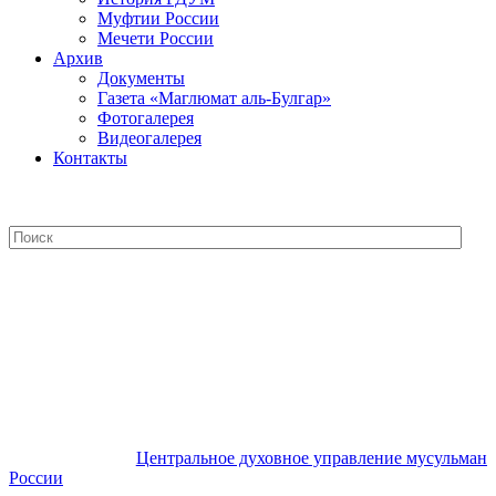
Муфтии России
Мечети России
Архив
Документы
Газета «Маглюмат аль-Булгар»
Фотогалерея
Видеогалерея
Контакты
Центральное духовное управление
мусульман России
Центральное духовное управление мусульман
России