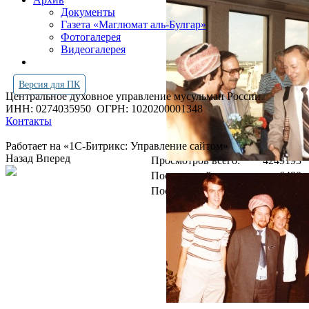
Документы
Газета «Маглюмат аль-Булгар»
Фотогалерея
Видеогалерея
Версия для ПК
Центральное духовное управление мусульман России
ИНН: 0274035950
ОГРН: 1020200001348
Контакты
Работает на «1С-Битрикс: Управление сайтом»
Назад
Вперед
Просмотров всего:
4249193
Посетителей сегодня:
6490
Посетителей в онлайн:
25