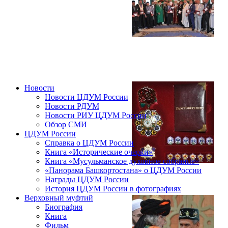
Новости
Новости ЦДУМ России
Новости РДУМ
Новости РИУ ЦДУМ России
Обзор СМИ
ЦДУМ России
Справка о ЦДУМ России
Книга «Исторические очерки»
Книга «Мусульманское духовное собрание»
«Панорама Башкортостана» о ЦДУМ России
Награды ЦДУМ России
История ЦДУМ России в фотографиях
Верховный муфтий
Биография
Книга
Фильм