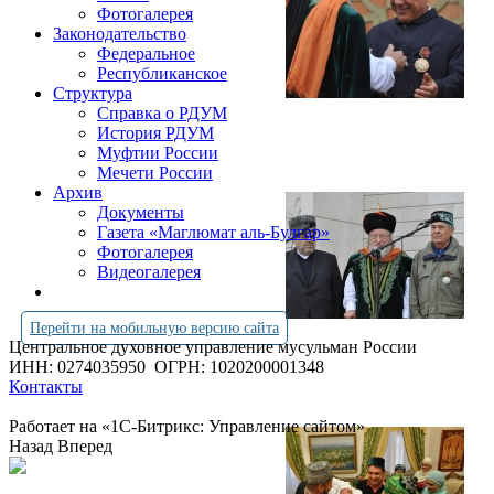
Фотогалерея
Законодательство
Федеральное
Республиканское
Структура
Справка о РДУМ
История РДУМ
Муфтии России
Мечети России
Архив
Документы
Газета «Маглюмат аль-Булгар»
Фотогалерея
Видеогалерея
Перейти на мобильную версию сайта
Центральное духовное управление мусульман России
ИНН: 0274035950
ОГРН: 1020200001348
Контакты
Работает на «1С-Битрикс: Управление сайтом»
Назад
Вперед