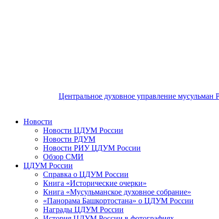
Центральное духовное управление мусульман 
Новости
Новости ЦДУМ России
Новости РДУМ
Новости РИУ ЦДУМ России
Обзор СМИ
ЦДУМ России
Справка о ЦДУМ России
Книга «Исторические очерки»
Книга «Мусульманское духовное собрание»
«Панорама Башкортостана» о ЦДУМ России
Награды ЦДУМ России
История ЦДУМ России в фотографиях