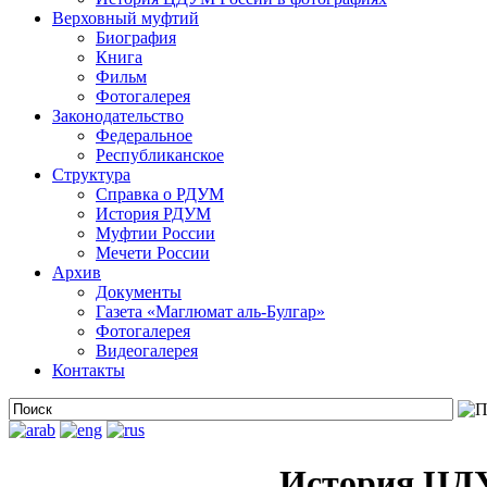
Верховный муфтий
Биография
Книга
Фильм
Фотогалерея
Законодательство
Федеральное
Республиканское
Структура
Справка о РДУМ
История РДУМ
Муфтии России
Мечети России
Архив
Документы
Газета «Маглюмат аль-Булгар»
Фотогалерея
Видеогалерея
Контакты
История ЦДУ